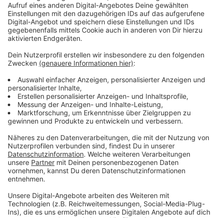
ANTENNE BAYERN – Bock auf Bayern:
Hier Urlaubs-Highlights sichern!
Gemeinsam machen wir Bayern in diesem Sommer
zum heißesten Urlaubs-Spot der Welt! Worauf habt
ihr Bock? Macht mit, verratet es uns und lasst es uns
zusammen erleben.