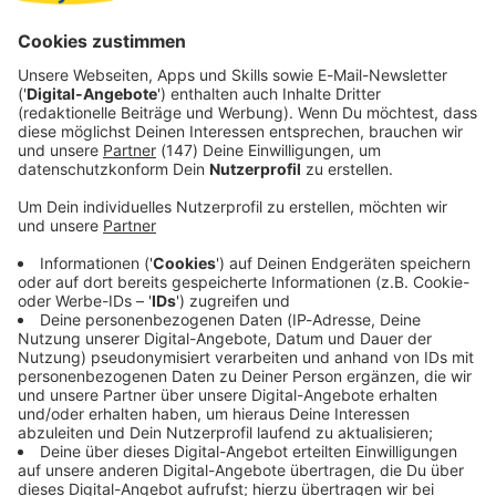
ziemlich ähnlich
fühlen, wenn sie frisch verliebt sind. Also,
egal ob 18 oder 80 – die Schmetterlinge im Bauch
machen vor niemandem Halt!
Liebe macht die Welt besser: Mehr Herz, bitte
Zum Schluss noch ein schöner Gedanke von einem
Paartherapeuten: Auch wenn Verliebte vielleicht nicht zu
jedem nett sind, so sind sie doch zueinander besonders
herzlich. Und mal ehrlich, eine Welt mit mehr Liebe und
Zuneigung wäre doch ein echter Gewinn, oder?
Unsere Aktionen:
Aktionen