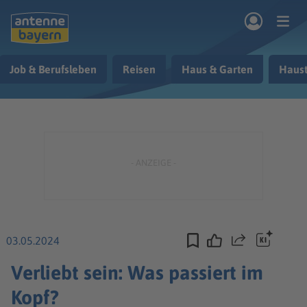
Zum Hauptinhalt springen
Job & Berufsleben
Reisen
Haus & Garten
Haust
rogramm
Musik & Radio
Podcasts
Nachrichten
Ratgeber
Kontakt
03.05.2024
Teilen
Verliebt sein: Was passiert im
Kopf?