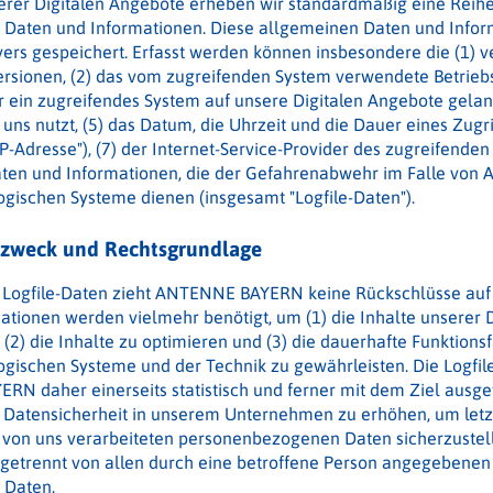
erer Digitalen Angebote erheben wir standardmäßig eine Reih
Daten und Informationen. Diese allgemeinen Daten und Infor
vers gespeichert. Erfasst werden können insbesondere die (1)
rsionen, (2) das vom zugreifenden System verwendete Betriebs
 ein zugreifendes System auf unsere Digitalen Angebote gelangt
uns nutzt, (5) das Datum, die Uhrzeit und die Dauer eines Zugriff
IP-Adresse"), (7) der Internet-Service-Provider des zugreifenden
aten und Informationen, die der Gefahrenabwehr im Falle von A
ogischen Systeme dienen (insgesamt "Logfile-Daten").
szweck und Rechtsgrundlage
 Logfile-Daten zieht ANTENNE BAYERN keine Rückschlüsse auf 
ationen werden vielmehr benötigt, um (1) die Inhalte unserer 
, (2) die Inhalte zu optimieren und (3) die dauerhafte Funktions
ogischen Systeme und der Technik zu gewährleisten. Die Logfi
N daher einerseits statistisch und ferner mit dem Ziel ausge
 Datensicherheit in unserem Unternehmen zu erhöhen, um letzt
 von uns verarbeiteten personenbezogenen Daten sicherzustelle
 getrennt von allen durch eine betroffene Person angegebenen
 Daten.