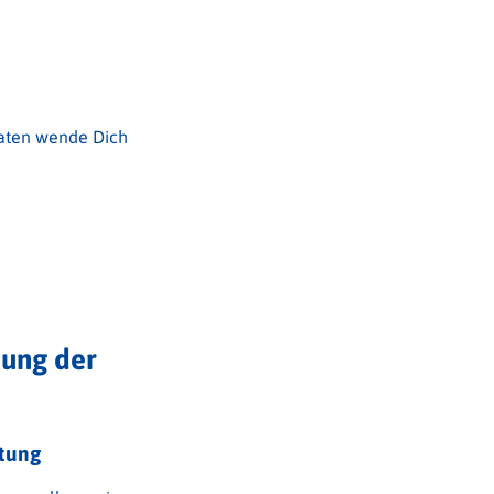
aten wende Dich
zung der
tung