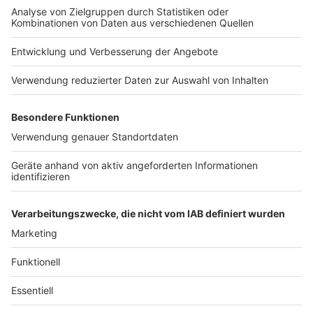
Nutzungsbedingungen
Kontakt
Jobs
Studio-Hotline
Presse
Verkehrs-Hotline
Werben
Archiv
ANTENNE BAYERN GROUP
Stiftung ANTENNE BAYERN
hilft
Teilnahmebedingungen
Grounding Page ANTENNE
BAYERN
Datenschutz­erklärung