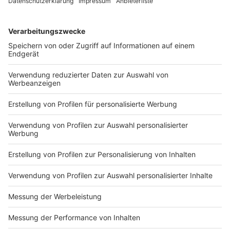
Akzeptieren & Inhalt anzeigen
Facebook Social Plugins
Verarbeitendes Unternehmen
Meta Platforms Ireland Ltd.
4 Grand Canal Square, Grand Canal Harbour, Dublin, D02, Ireland
Details anzeigen
Impressum
Newsletter