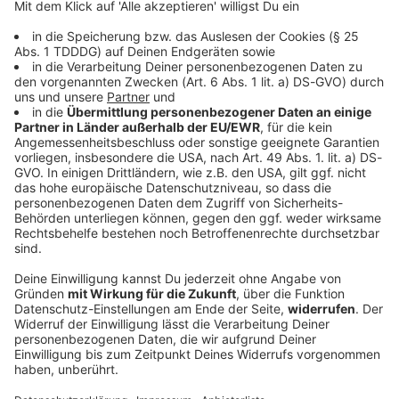
Dann seid jeden Sonntag gerne dabei bei uns: Immer
sonntags, 15 Uhr sind Bayerns Singles auf unserer
Facebook-Seite
unterwegs. Ihr könnt euch hier
kennenlernen und vielleicht folgt ihr anderen Paaren, die
sich über unseren Single-Sonntag kennengelernt haben. :)
Zur Facebook-Seite
Wir benötigen deine Zustimmung,
um Inhalte von Facebook
anzuzeigen.
Wir verwenden einen Service eines Drittanbieters,
um externe Inhalte einzubetten. Dieser Service kann
Daten zu deinen Aktivitäten sammeln. Bitte lese dir
die Details durch und stimme der Nutzung des
Service zu, um diese Inhalte anzuzeigen.