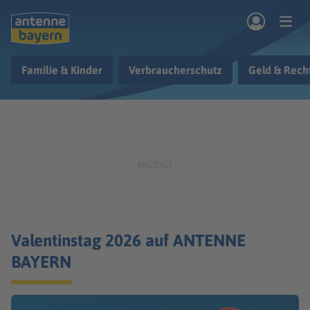
Zum Hauptinhalt springen
Familie & Kinder
Verbraucherschutz
Geld & Rech
rogramm
Musik & Radio
Podcasts
Nachrichten
Ratgeber
Kontakt
Valentinstag 2026 auf ANTENNE
BAYERN