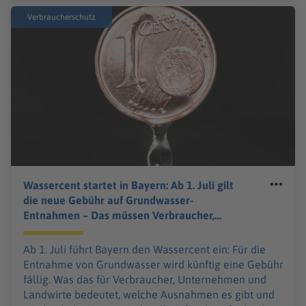
Verbraucherschutz
Wassercent startet in Bayern: Ab 1. Juli gilt
die neue Gebühr auf Grundwasser-
Entnahmen – Das müssen Verbraucher,
Unternehmen und Landwirte jetzt wissen
Ab 1. Juli führt Bayern den Wassercent ein: Für die
Entnahme von Grundwasser wird künftig eine Gebühr
fällig. Was das für Verbraucher, Unternehmen und
Landwirte bedeutet, welche Ausnahmen es gibt und