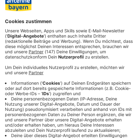
Zum 1. Juli 2026 treten in Bayern und ganz
Deutschland zahlreiche neue Regelungen in Kraft:
Bürgergeld wird zum Grundsicherungsgeld, die Rente
steigt, neue Steuer-Apps erleichtern die Abgabe und
vieles mehr. Was sich für euch konkret ändert, lest ihr
hier im Überblick.
Verbraucherschutz
Das ändert sich im April 2026: Die
wichtigsten Neuerungen für Bayern