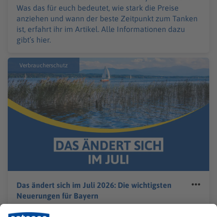
Was das für euch bedeutet, wie stark die Preise
anziehen und wann der beste Zeitpunkt zum Tanken
ist, erfahrt ihr im Artikel. Alle Informationen dazu
gibt’s hier.
Verbraucherschutz
Das ändert sich im Juli 2026: Die wichtigsten
Neuerungen für Bayern