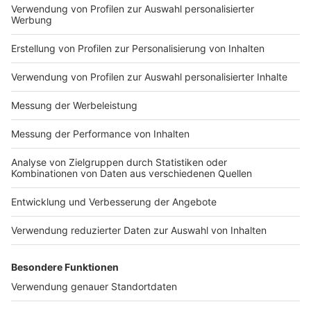
Vorsicht vor DHL-Betrug: So schützt ihr euch
vor Phishing und Co.
Die Weihnachtszeit ist Hochsaison für Betrüger. DHL
warnt vor Phishing, falschen Boten und gefälschten
Versandlabeln. So erkennt ihr die Maschen.
Verbraucherschutz