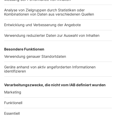
Nutzungsbedingungen
Kontakt
Jobs
Studio-Hotline
Presse
Verkehrs-Hotline
Werben
Archiv
ANTENNE BAYERN GROUP
Stiftung ANTENNE BAYERN
hilft
Teilnahmebedingungen
Grounding Page ANTENNE
BAYERN
Datenschutz­erklärung