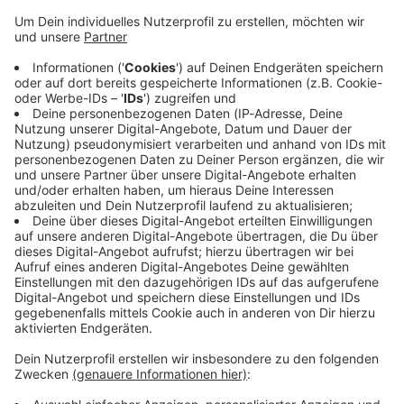
Kristina Hartmann
Jörg Muthsam