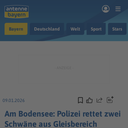
Zum Hauptinhalt springen
Bayern
Deutschland
Welt
Sport
Stars
rogramm
Musik & Radio
Podcasts
Nachrichten
Ratgeber
Kontakt
09.01.2026
Teilen
Am Bodensee: Polizei rettet zwei
Schwäne aus Gleisbereich