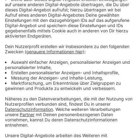
Immer auf dem Laufenden
bleiben!
Verpass' nichts mehr - mit unserem kostenlosen
ANTENNE BAYERN Newsletter. Ob Nachrichten,
Lifestyle oder unsere neuesten Aktionen - wir
informieren dich.
Zum Newsletter anmelden
Du möchtest uns etwas sagen?
Studio Hotline