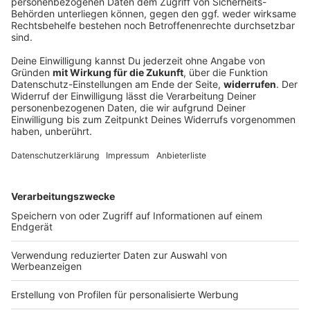
Schweinestall in Flammen – über 1.000 Tiere
tot
Landwirte liefern mit Traktoren Wasser, Einsatzkräfte
reißen Wände ein – doch für zahlreiche Schweine
kommt jede Hilfe zu spät. Die Feuerwehr kämpft über
Stunden gegen die Flammen an.
DEINE GEMERKTEN ARTIKEL
Du hast dir noch keine Artikel gemerkt
Markiere sie hierfür mit einem