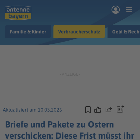
Zum Hauptinhalt springen
Familie & Kinder
Verbraucherschutz
Geld & Rech
rogramm
Musik & Radio
Podcasts
Nachrichten
Ratgeber
Kontakt
Aktualisiert am 10.03.2026
Teilen
Briefe und Pakete zu Ostern
verschicken: Diese Frist müsst ihr