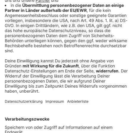
Die ANTENNE BAYERN Osternester: BEKO
Kühlschrank
Dieses Ostern schicken wir euch zu den schönsten
Ausflugszielen in ganz Bayern! Macht mit bei den
ANTENNE BAYERN Osternestern und sichert euch
Tickets, Eintrittskarten und Wellnessgutscheine!
Heute im Osternest: Ein Kühlschrank von BEKO im
Wert von 1.729 Euro!