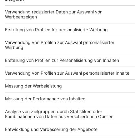
DEINE GEMERKTEN ARTIKEL
Du hast dir noch keine Artikel gemerkt
Markiere sie hierfür mit einem
Impressum
Newsletter
Nutzungsbedingungen
Kontakt
Jobs
Studio-Hotline
Presse
Verkehrs-Hotline