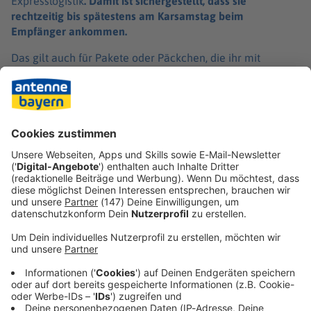
Expresslogistik
. Damit ist sichergestellt, dass sie
rechtzeitig bis spätestens am Karsamstag beim
Empfänger ankommen.
Das gilt auch für Pakete oder Päckchen, die ihr mit
Hermes oder UPS versendet. Bitte beachtet aber, dass UPS
am Samstag keine Pakete zustellt. Hier kann es also sein,
dass euer Paket früher losgeschickt werden muss, um
rechtzeitig anzukommen.
Ratgeber