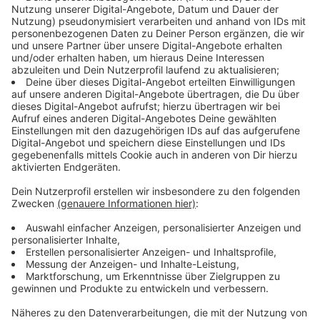
Ostern auf ANTENNE BAYERN
ANTENNE BAYERN: Wir lieben Bayern, wir lieben die
Osterzeit. Rezepte & Bastel-Tipps vom eurem
Lieblingssender!
Audiotitel - Frühlings Hits
Frühlings Hits
Gute Laune Musik! Die
bunte Vielfalt der besten
Frühlingshits nonstop.
Gute Laune Musik nonstop
Gerade läuft:
Substitution
-
Purple Disco Machine x
Kungs x Julian Perretta