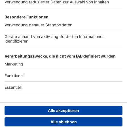
Werben
Archiv
ANTENNE BAYERN GROUP
Stiftung ANTENNE BAYERN
hilft
Teilnahmebedingungen
Grounding Page ANTENNE
BAYERN
Datenschutz­erklärung
Cookie- und Drittanbieter-
einstellungen
Persönliche Datenkontrolle