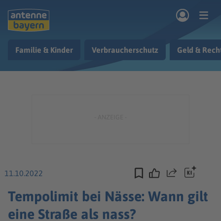
Zum Hauptinhalt springen
Familie & Kinder
Verbraucherschutz
Geld & Rech
rogramm
Musik & Radio
Podcasts
Nachrichten
Ratgeber
Kontakt
11.10.2022
Teilen
Tempolimit bei Nässe: Wann gilt
eine Straße als nass?