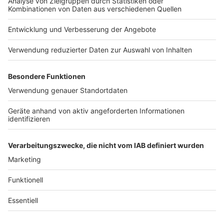
Jobs
Studio-Hotline
Presse
Verkehrs-Hotline
Werben
Archiv
ANTENNE BAYERN GROUP
Stiftung ANTENNE BAYERN
hilft
Teilnahmebedingungen
Grounding Page ANTENNE
BAYERN
Datenschutz­erklärung