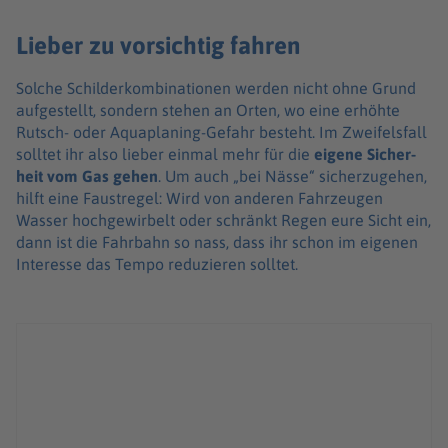
Lieber zu vorsichtig fahren
Solche Schil­der­kom­bi­na­ti­o­nen werden nicht ohne Grund
aufge­stellt, sondern stehen an Orten, wo eine erhöhte
Rutsch- oder Aqua­pla­ning-Gefahr besteht. Im Zwei­fels­fall
soll­tet ihr also lieber einmal mehr für die
eigene Sicher­
heit vom Gas gehen
. Um auch „bei Nässe“ sicher­zu­ge­hen,
hilft eine Faust­re­gel: Wird von ande­ren Fahr­zeu­gen
Wasser hoch­ge­wir­belt oder schränkt Regen eure Sicht ein,
dann ist die Fahr­bahn so nass, dass ihr schon im eige­nen
Inter­esse das Tempo redu­zie­ren soll­tet.