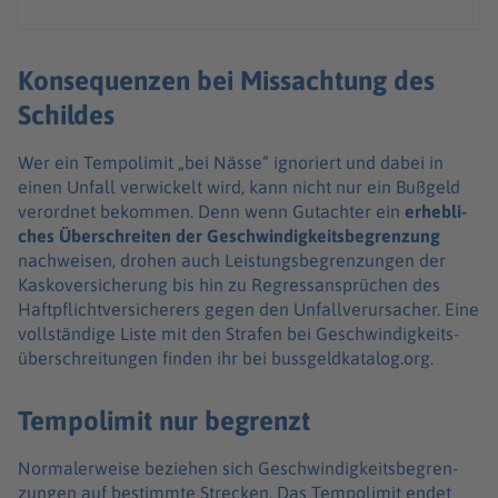
Konsequenzen bei Missachtung des
Schildes
Wer ein Tempo­li­mit „bei Nässe“ igno­riert und dabei in
einen Unfall verwi­ckelt wird, kann nicht nur ein Bußgeld
verord­net bekom­men. Denn wenn Gutach­ter ein
erheb­li­
ches Über­schrei­ten der Geschwin­dig­keits­be­gren­zung
nach­wei­sen, drohen auch Leis­tungs­be­gren­zun­gen der
Kasko­ver­si­che­rung bis hin zu Regress­ansprü­chen des
Haft­pflicht­ver­si­che­rers gegen den Unfall­ve­rur­sa­cher. Eine
voll­stän­dige Liste mit den Stra­fen bei Geschwin­dig­keits­
über­schrei­tun­gen finden ihr bei buss­geld­ka­ta­log.org.
Tempolimit nur begrenzt
Norma­le­r­weise bezie­hen sich Geschwin­dig­keits­be­gren­
zun­gen auf bestimmte Stre­cken. Das Tempo­li­mit endet