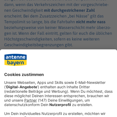
dann, wenn das Verkehrs­zei­chen mit der vorge­schrie­be­
nen Geschwin­dig­keit
mit durch­ge­stri­che­ner Zahl
erscheint. Bei dem Zusatz­zei­chen „bei Nässe“ gilt das
Tempo­li­mit so lange, bis die Fahr­bahn
nicht mehr nass
bezie­hungs­weise von keiner Wasser­schicht mehr über­zo­
gen ist. Wenn der Fall eintritt, gelten für euch die übli­chen
Höchst­ge­schwin­dig­kei­ten, sofern es keine weite­ren
Geschwin­dig­keits­be­gren­zun­gen gibt.
Hier findet ihr den Bußgeld­ka­ta­log:
Bußgeldkatalog