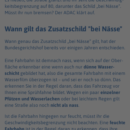
keits­be­gren­zung auf 80, darun­ter das Schild „bei Nässe“.
Müsst ihr nun brem­sen? Der ADAC klärt auf.
Wann gilt das Zusatzschild "bei Nässe"
Wann genau das Zusatz­schild „bei Nässe“ gilt, hat der
Bundes­ge­richts­hof bereits vor eini­gen Jahren entschie­den.
Eine Fahr­bahn ist demnach nass, wenn sich auf der Ober­
flä­che erkenn­bar eine wenn auch nur
dünne Wasser­
schicht
gebil­det hat, also die gesamte Fahr­bahn mit einem
Wasser­film über­zo­gen ist – und sei er noch so dünn. Das
erken­nen Sie in der Regel daran, dass das Fahr­zeug vor
Ihnen eine Sprüh­fahne bildet. Wegen ein paar
einzel­ner
Pfüt­zen und Wasser­la­chen
oder bei leich­tem Regen gilt
eine Straße also noch
nicht als nass
.
Ist die Fahr­bahn hinge­gen nur feucht, müsst ihr die
Geschwin­dig­keits­be­gren­zung nicht beach­ten. Eine
feuchte
Fahr­bahn
ist in der Regel daran zu erken­nen, dass ihre