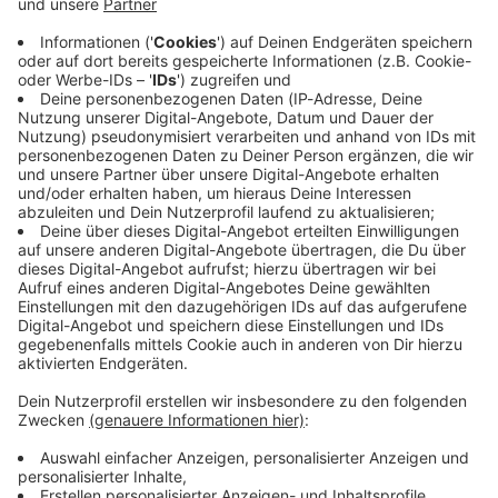
Immer auf dem Laufenden
bleiben!
Verpass' nichts mehr - mit unserem kostenlosen
ANTENNE BAYERN Newsletter. Ob Nachrichten,
Lifestyle oder unsere neuesten Aktionen - wir
informieren dich.
Zum Newsletter anmelden