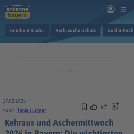
Zum Hauptinhalt springen
Familie & Kinder
Verbraucherschutz
Geld & Rech
rogramm
Musik & Radio
Podcasts
Nachrichten
Ratgeber
Kontakt
17.02.2026
Teilen
Autor:
Tanja Hugger
Kehraus und Aschermittwoch
2026 in Bayern: Die wichtigsten