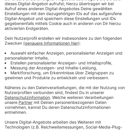
Immer auf dem Laufenden
bleiben!
Verpass' nichts mehr - mit unserem kostenlosen
ANTENNE BAYERN Newsletter. Ob Nachrichten,
Lifestyle oder unsere neuesten Aktionen - wir
informieren dich.
Zum Newsletter anmelden
Du möchtest uns etwas sagen?
Studio Hotline