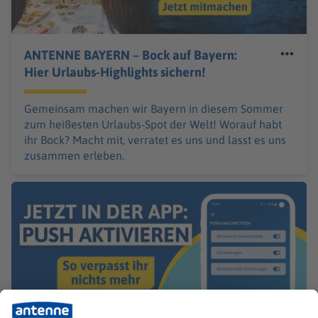
ANTENNE BAYERN – Bock auf Bayern:
Hier Urlaubs-Highlights sichern!
Gemeinsam machen wir Bayern in diesem Sommer
zum heißesten Urlaubs-Spot der Welt! Worauf habt
ihr Bock? Macht mit, verratet es uns und lasst es uns
zusammen erleben.