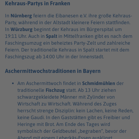
Kehraus-Partys in Franken
In
Nürnberg
feiern die Eibanesen e.V. ihre große Kehraus-
Party, während in der Altstadt kleinere Feiern stattfinden.
In
Würzburg
beginnt der Kehraus im Bürgerspital um
19:11 Uhr. Auch in
Spalt
in Mittelfranken gibt es nach dem
Faschingsumzug ein beheiztes Party-Zelt und zahlreiche
Feiern. Der traditionelle Kehraus in Spalt startet mit dem
Faschingszug ab 14:00 Uhr in der Innenstadt.
Aschermittwochstraditionen in Bayern
Am Aschermittwoch findet in
Schmidmühlen
der
traditionelle
Fischzug
statt. Ab 13 Uhr ziehen
schwarzgekleidete Männer mit Zylinder von
Wirtschaft zu Wirtschaft. Während des Zuges
herrscht strenge Disziplin: kein Lachen, keine Reden,
keine Gaudi. In den Gaststätten gibt es Freibier und
Heringe mit Brot. Am Ende des Tages wird
symbolisch der Geldbeutel „begraben“, bevor der
Abend mit einem Leberkäs-Essen ausklingt.