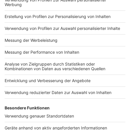
Impressum
Newsletter
Nutzungsbedingungen
Kontakt
Jobs
Studio-Hotline
Presse
Verkehrs-Hotline
Werben
Archiv
ANTENNE BAYERN GROUP