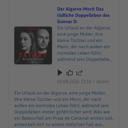
Der Algarve-Mord: Das
tödliche Doppelleben des
Gunnar D.
Ein Urlaub an der Algarve,
Audiotitel - Der Algarve-Mord: Das tödliche Doppellebe
eine junge Mutter, ihre
kleine Tochter und ein
Mann, der nach außen ein
normales Leben führt,
während sein Doppelleben
immer gefährlicher wird.
Was wie ein Badeunfall am
Praia do Canavial wirken
03.08.2026 23:10 / 36min
soll, entwickelt sich zu
einem tödlichen Fall aus
Ein Urlaub an der Algarve, eine junge Mutter,
Lügen, Heimlichkeit und
ihre kleine Tochter und ein Mann, der nach
der Frage, wie weit jemand
außen ein normales Leben führt, während sein
geht, um die Wahrheit zu
Doppelleben immer gefährlicher wird. Was wie
verbergen. ******** Du
ein Badeunfall am Praia do Canavial wirken soll,
möchtest mehr über unsere
entwickelt sich zu einem tödlichen Fall aus