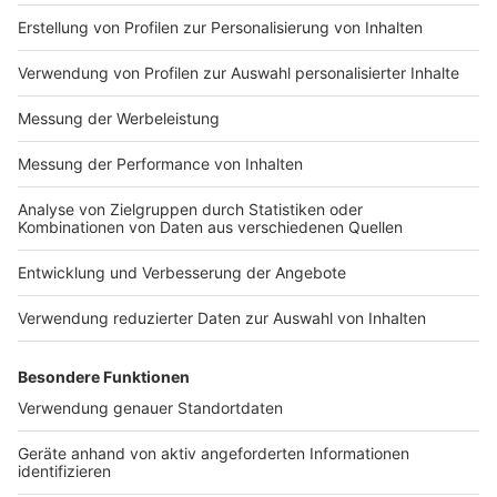
Impressum
Newsletter
Nutzungsbedingungen
Kontakt
Jobs
Studio-Hotline
Presse
Verkehrs-Hotline
Werben
Archiv
ANTENNE BAYERN GROUP
Stiftung ANTENNE BAYERN
hilft