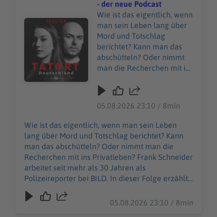
- der neue Podcast
Wie ist das eigentlich, wenn
Audiotitel - BONUS Folge - IM EINSATZ - der neue Podca
man sein Leben lang über
Mord und Totschlag
berichtet? Kann man das
abschütteln? Oder nimmt
man die Recherchen mit ins
Privatleben? Frank
Schneider arbeitet seit
mehr als 30 Jahren als
05.08.2026 23:10 / 8min
Polizeireporter bei BILD. In
dieser Folge erzählt er, was
Wie ist das eigentlich, wenn man sein Leben
ihn antreibt, was ihn
lang über Mord und Totschlag berichtet? Kann
besonders berührt – und
man das abschütteln? Oder nimmt man die
warum er die Loveparade-
Recherchen mit ins Privatleben? Frank Schneider
Katastrophe von Duisburg
arbeitet seit mehr als 30 Jahren als
niemals vergessen wird.
Polizeireporter bei BILD. In dieser Folge erzählt
er, was ihn antreibt, was ihn besonders berührt –
und warum er die Loveparade-Katastrophe von
05.08.2026 23:10 / 8min
Duisburg niemals vergessen wird.