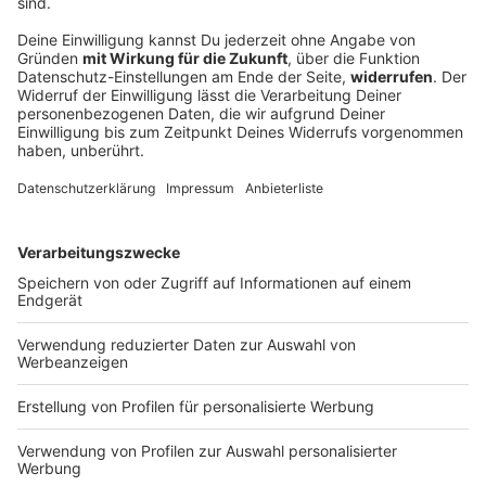
fast vier Jahre lang im
Halbdunkel gelebt haben.
Zwischen Müll, Masken,
13.07.2026 23:10 / 36min
Windeln und Corona-Angst
entsteht ein Fall, der zeigt,
Von außen wirkt es wie ein Urlaubsidyll: ein rosa
wie aus elterlicher Furcht
Haus in Nordspanien, Palmen im Garten, Sonne
ein Kinder-Albtraum
über Oviedo, doch hinter geschlossenen
werden kann.
Rollläden sollen drei Kinder fast vier Jahre lang
im Halbdunkel gelebt haben. Zwischen Müll,
Masken, Windeln und Corona-Angst entsteht ein
Fall, der zeigt, wie aus elterlicher Furcht ein
Kinder-Albtraum werden kann.
13.07.2026 23:10 / 36min
Zeige weitere Folgen