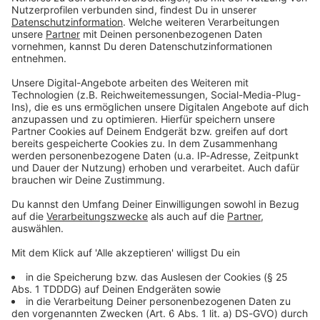
Audiotitel - Party Hits
Party Hits
Die beste Musik zum
Feiern! Alle
Stimmungskracher aus
den letzten Jahrzehnten.
Die beste Musik zum
Feiern!
Gerade läuft:
Upside down
- Diana Ross
Ratgeber