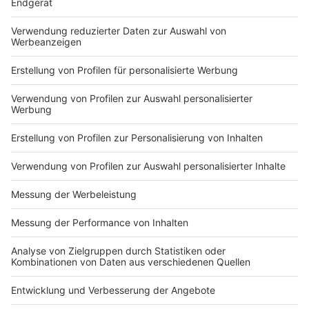
Du hast dir noch keine Artikel gemerkt
Markiere sie hierfür mit einem
Impressum
Newsletter
Nutzungsbedingungen
Kontakt
Jobs
Studio-Hotline
Presse
Verkehrs-Hotline