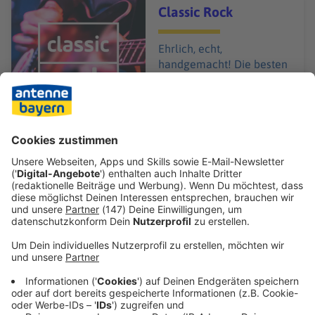
Audiotitel - Classic Rock
Classic Rock
Ehrlich, echt,
handgemacht! Die besten
Rocksongs aller Zeiten.
Ehrlich, echt,
handgemacht!
Gerade läuft:
Heaven
-
Bryan Adams
Audiotitel - 90er Party
90er Party
Die Vollgas-Party!
Backstreet Boys, Spice
Girls und alle Dancefloor-
Hits.