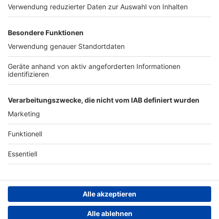
Werben
Archiv
ANTENNE BAYERN GROUP
Stiftung ANTENNE BAYERN
hilft
Teilnahmebedingungen
Grounding Page ANTENNE
BAYERN
Datenschutz­erklärung
Cookie- und Drittanbieter-
einstellungen
Persönliche Datenkontrolle