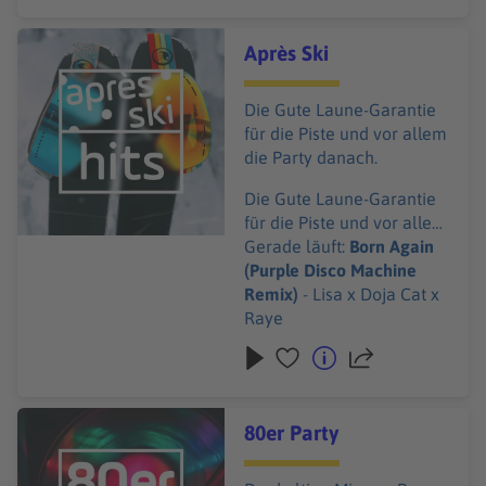
Audiotitel - Après Ski
Après Ski
Die Gute Laune-Garantie
für die Piste und vor allem
die Party danach.
Die Gute Laune-Garantie
für die Piste und vor allem
die Party danach.
Gerade läuft:
Born Again
(Purple Disco Machine
Remix)
- Lisa x Doja Cat x
Raye
Audiotitel - 80er Party
80er Party