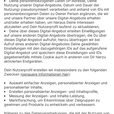
So haben wir damals
gefeiert!
Gerade läuft:
I love your
smile
- Shanice
Audiotitel - Schlagersahne
Schlagersahne
Alle aktuellen Hits von
Helene & Co!
Schlagerfeeling und gute
Laune nonstop.
Schlagerfeeling und gute
Laune nonstop
Gerade läuft:
Auf dem
Tretboot
- Fantasy