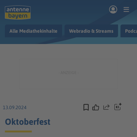
Zum Hauptinhalt springen
Alle Mediathekinhalte
Webradio & Streams
Podc
rogramm
Musik & Radio
Podcasts
Nachrichten
Ratgeber
Kontakt
13.09.2024
Teilen
Oktoberfest