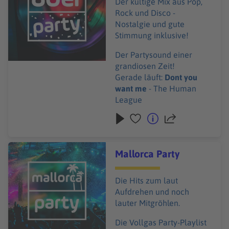
Der kultige Mix aus Pop,
Rock und Disco -
Nostalgie und gute
Stimmung inklusive!
Der Partysound einer
grandiosen Zeit!
Gerade läuft:
Dont you
want me
- The Human
League
Audiotitel - Mallorca Party
Mallorca Party
Die Hits zum laut
Aufdrehen und noch
lauter Mitgröhlen.
Die Vollgas Party-Playlist