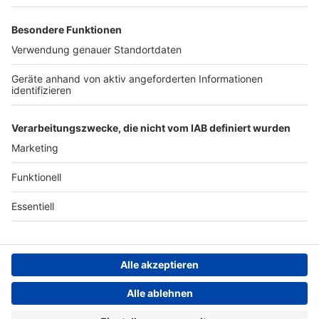
Werben
Archiv
ANTENNE BAYERN GROUP
Stiftung ANTENNE BAYERN
hilft
Teilnahmebedingungen
Grounding Page ANTENNE
BAYERN
Datenschutz­erklärung
Cookie- und Drittanbieter-
einstellungen
Persönliche Datenkontrolle