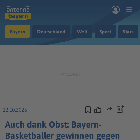
Zum Hauptinhalt springen
Bayern
Deutschland
Welt
Sport
Stars
rogramm
Musik & Radio
Podcasts
Nachrichten
Ratgeber
Kontakt
12.10.2025
Teilen
Auch dank Obst: Bayern-
Basketballer gewinnen gegen