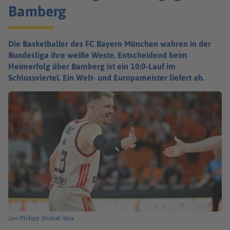
Bamberg
Die Basketballer des FC Bayern München wahren in der
Bundesliga ihre weiße Weste. Entscheidend beim
Heimerfolg über Bamberg ist ein 10:0-Lauf im
Schlussviertel. Ein Welt- und Europameister liefert ab.
Jan-Philipp Strobel/dpa