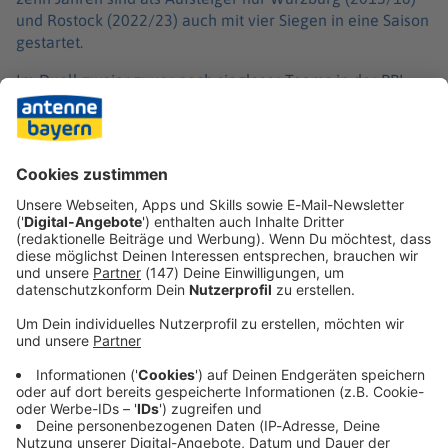
und Rostock (2022/23) auch mit vier Siegen in eine Saison
gestartet.
Im Duell zweier zuvor noch siegloser Teams in der BBL
bezwangen die Rostock Seawolves die MLP Academics
Heidelberg dank eines starken Schlussviertels 90:79
(40:40). Heidelberg und Braunschweig belegen nach vier
Niederlagen aus vier Partien derzeit die beiden
Abstiegsplätze.