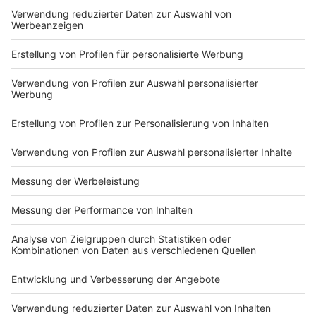
Du hast dir noch keine Artikel gemerkt
Markiere sie hierfür mit einem
Impressum
Newsletter
Nutzungsbedingungen
Kontakt
Jobs
Studio-Hotline
Presse
Verkehrs-Hotline