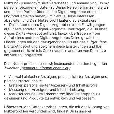
Immer auf dem Laufenden
bleiben!
Verpass' nichts mehr - mit unserem kostenlosen
ANTENNE BAYERN Newsletter. Ob Nachrichten,
Lifestyle oder unsere neuesten Aktionen - wir
informieren dich.
Zum Newsletter anmelden