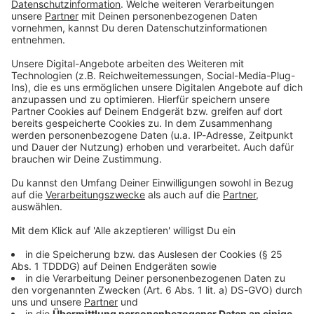
Du möchtest uns etwas sagen?
Studio Hotline
Kontaktformular
Sprachnachricht
© dpa-infocom, dpa:251012-930-154009/1
DAS KÖNNTE DICH AUCH INTERESSIEREN
Bayern