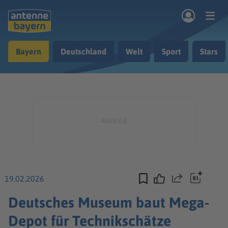
Zum Hauptinhalt springen
Bayern
Deutschland
Welt
Sport
Stars
rogramm
Musik & Radio
Podcasts
Nachrichten
Ratgeber
Kontakt
19.02.2026
Teilen
Deutsches Museum baut Mega-
Depot für Technikschätze