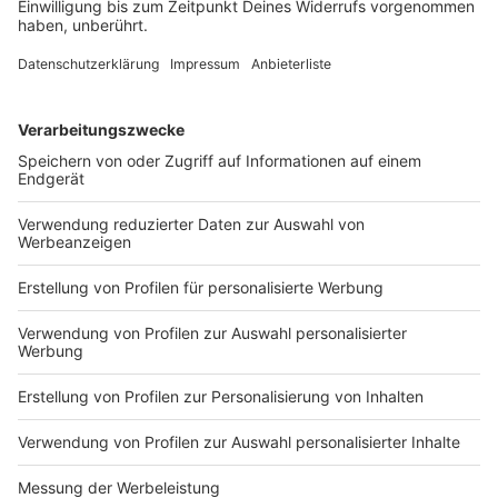
schweren Beinen gelingt Manuel Baums Mannschaft
sogar ein Comebacksieg gegen einen italienischen
Erstligisten.
DEINE GEMERKTEN ARTIKEL
Du hast dir noch keine Artikel gemerkt
Markiere sie hierfür mit einem