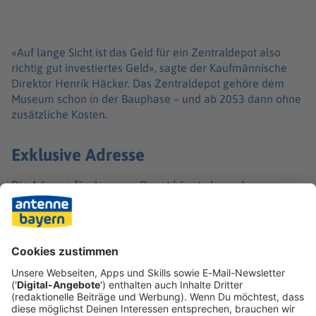
«Auf lange Sicht ist das Geld für ein Zentraldepot also
richtig gut investiertes Geld», sagte der Kaufmännische
Direktor Henrik Häcker. Das Zentraldepot gehöre dem
Museum schon in der Bauphase – und ab 2053 dann ohne
zusätzliche Kosten.
Exklusive Adresse
Die Adresse für das neue Depot könnte kaum besser
passen, so ein Museumssprecher: Das 20.000
Quadratmeter große Grundstück liege zwischen der
Justus-von-Liebig-Straße und Marie-Curie-Straße – beide
benannt nach berühmten Wissenschaftlern, deren
Arbeiten auch im Deutschen Museum dargestellt sind.