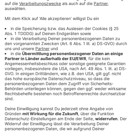
© dpa-infocom, dpa:260219-930-709191/1
DAS KÖNNTE DICH AUCH INTERESSIEREN
Bayern
Müder FC Augsburg gewinnt Härtetest -
Kabadayi nach Kroatien
Der FC Augsburg rackert im Trainingslager. Mit