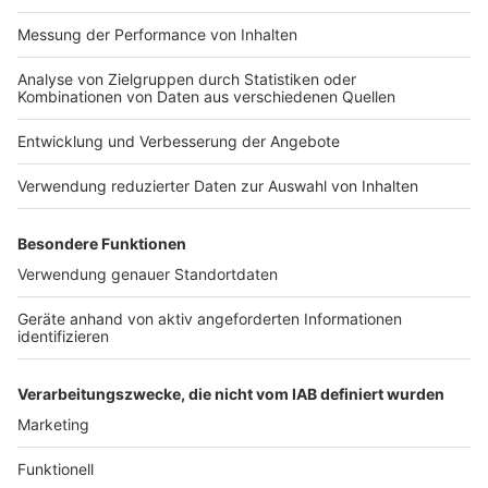
Impressum
Newsletter
Nutzungsbedingungen
Kontakt
Jobs
Studio-Hotline
Presse
Verkehrs-Hotline
Werben
Archiv
ANTENNE BAYERN GROUP
Stiftung ANTENNE BAYERN
hilft
Teilnahmebedingungen
Grounding Page ANTENNE
BAYERN