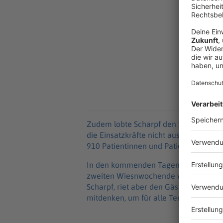
Zudem lobte Scharpf den Sanitätsdiens
die Einsatzkräfte nicht aus der Ruhe 
910 Patientinnen und Patienten allein
In den kommenden Tagen soll es deutl
zweiten Wiesnwochende werde das Wet
Scharpf, riet aber den Gästen dennoch:
mitdenken, um für alle Temperaturen 