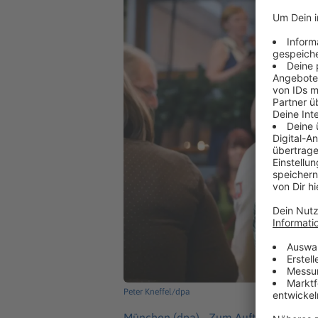
Peter Kneffel/dpa
München (dpa) -
Zum Auftakt des 190