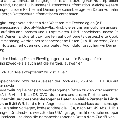
ienwiese gefeiert. Das sagte Münchens
istian Scharpf der Deutschen Presse-Agentur: «Das
 Samstagnachmittag wurden mehr als 30 Grad
 Oktoberfest seit Aufzeichnung der Daten.
tionell, wie man es kenne, sagte Scharpf weiter.
ers seien vor allem nicht-alkoholische Getränke
anche Wirte an die Grenzen der Kapazität
n gut frequentiert gewesen. An diesen zehn Stellen
ser zapfen.
sen nicht zu Sommerwetter
seien nach Angaben der Beschicker nicht so gut
chef weiter. Dafür seien rasante Fahrgeschäfte
 bescherten.