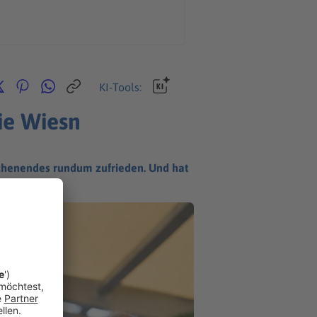
KI-Tools:
ie Wiesn
ochenendes rundum zufrieden. Und hat