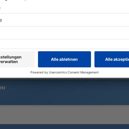
In einer Wohnanlage für ältere
Menschen brennt das
Kurz vor dem
Dachgeschoss. Die Senioren
ohnmächtig:
müssen ihre Quartiere verlassen.
Marinković t
Atemzug auf
Rekord bleib
der Versuch 
damit umgeh
rkt