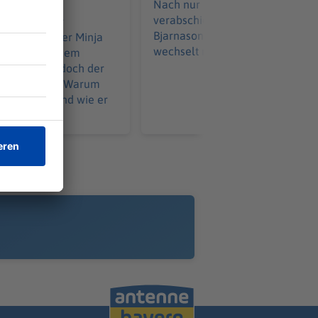
Nach nur einer Saison
verabschiedet sich Brynjar Ingi
 Ziel wird er
Bjarnason bei Greuther Fürth un
 Apnoetaucher Minja
wechselt nach Dänemark.
aucht mit einem
 85 Meter – doch der
t unerreicht. Warum
nicht zählt und wie er
t.