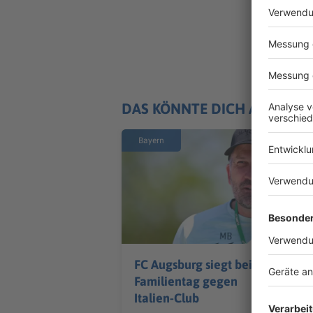
DAS KÖNNTE DICH AUCH IN
Bayern
FC Augsburg siegt beim
Familientag gegen
Italien-Club