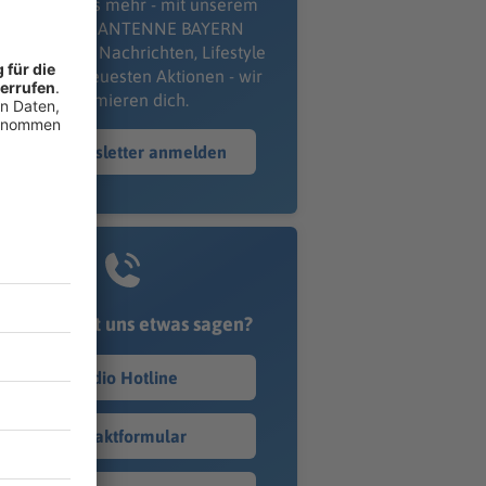
erpass' nichts mehr - mit unserem
kostenlosen ANTENNE BAYERN
wsletter. Ob Nachrichten, Lifestyle
er unsere neuesten Aktionen - wir
informieren dich.
Zum Newsletter anmelden
Du möchtest uns etwas sagen?
Studio Hotline
Kontaktformular