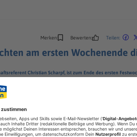
Merken:
Bewerten:
Teilen:
uchten am ersten Wochenende d
aftsreferent Christian Scharpf, ist zum Ende des ersten Festw
r wird.