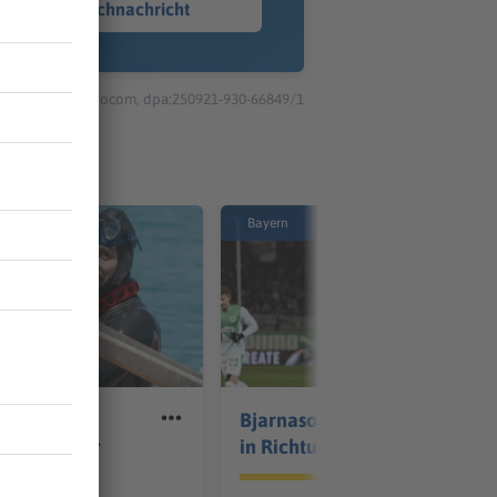
Sprachnachricht
© dpa-infocom, dpa:250921-930-66849/1
Bayern
oppt
Bjarnason verlässt Fürth
er kurz vor
in Richtung Dänemark
rd