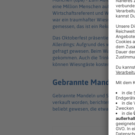
eine Million Menschen auf der Theres
Wirtschaftsreferent und Wiesnchef Chr
war ein traumhafter Wiesnstart.» Am
gemessen, das ist ein Rekordwert fürs
Das Oktoberfest präsentiere sich tradi
Allerdings: Aufgrund des warmen Wett
gefragt gewesen. Beim Wasser seien m
gekommen. Auch die Trinkbrunnen seie
können Wiesngäste kostenlos Trinkwas
Gebrannte Mandeln pas
Gebrannte Mandeln und Schokofrüchte 
verkauft worden, berichtete der Wiesn
beliebt gewesen, die etwas Abkühlung