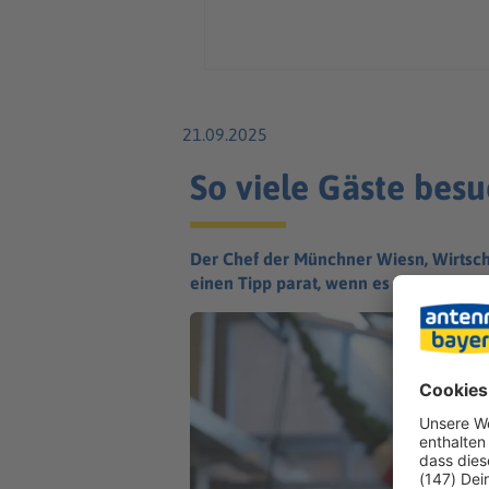
21.09.2025
So viele Gäste bes
Der Chef der Münchner Wiesn, Wirtsch
einen Tipp parat, wenn es wieder kühle