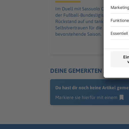
Im Duell mit Sassuolo Calcio holt
der Fußball-Bundesligist einen 0:2-
Rückstand auf und tankt weiteres
Selbstvertrauen für die
bevorstehende Saison.
DEINE GEMERKTEN ARTIKEL
Du hast dir noch keine Artikel geme
Markiere sie hierfür mit einem