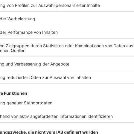
TERESSIEREN
Bayern
Bayern
Senioren-Wohnanlage
Blackout st
wegen Feuer evakuiert
Apnoetauch
Tiefenreko