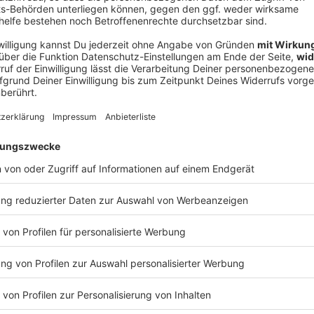
V
Ne
od
t: Trotz einer großen Anzahl von Fällen hätten sich
bringen lassen. Die Aicher Ambulanz berichtete von
 am ersten Tag - Rekord.
ich kühler werden in der Landeshauptstadt. Am
ter laut Vorhersage aber wieder besser, sagte
 «Einen Janker oder eine Strickjacke sollte man
gewappnet zu sein.»