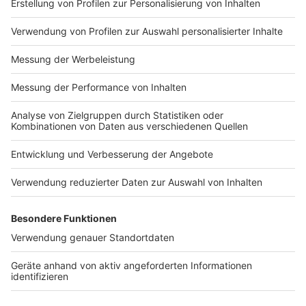
Impressum
Newsletter
Nutzungsbedingungen
Kontakt
Jobs
Studio-Hotline
Presse
Verkehrs-Hotline
Werben
Archiv
ANTENNE BAYERN GROUP
Stiftung ANTENNE BAYERN
hilft