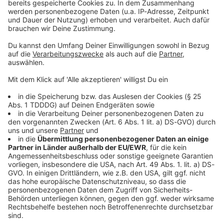
Kontaktformular
Sprachnachricht
© dpa-infocom, dpa:251028-930-217733/1
DAS KÖNNTE DICH AUCH INTERESSIEREN
Bayern