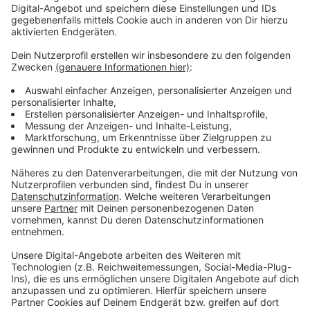
Immer auf dem Laufenden
bleiben!
Verpass' nichts mehr - mit unserem kostenlosen
ANTENNE BAYERN Newsletter. Ob Nachrichten,
Lifestyle oder unsere neuesten Aktionen - wir
informieren dich.
Zum Newsletter anmelden
Du möchtest uns etwas sagen?
Studio Hotline