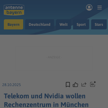
Zum Hauptinhalt springen
Bayern
Deutschland
Welt
Sport
Stars
rogramm
Musik & Radio
Podcasts
Nachrichten
Ratgeber
Kontakt
28.10.2025
Teilen
Telekom und Nvidia wollen
Rechenzentrum in München