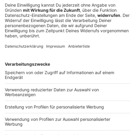
1860 nach Enttäuschung bei Heimpremiere:
«Brauchen Geduld»
Trotz starker Fan-Unterstützung verpasst 1860
München einen Sieg im ersten Heimspiel. Die Kulisse
beeindruckt. Trainer und Spieler finden mildernde
Umstände für den Ausgang - und sie mahnen.
DEINE GEMERKTEN ARTIKEL
Du hast dir noch keine Artikel gemerkt
Markiere sie hierfür mit einem