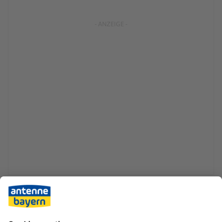
Aiwanger hofft, dass das Rechenzentrum «auch die
Erfolgschancen unserer Bewerbung für eine KI-
Gigafactory in Bayern erhöhen könnte». Für diese schickt
die Staatsregierung die Region Schweinfurt ins Rennen.