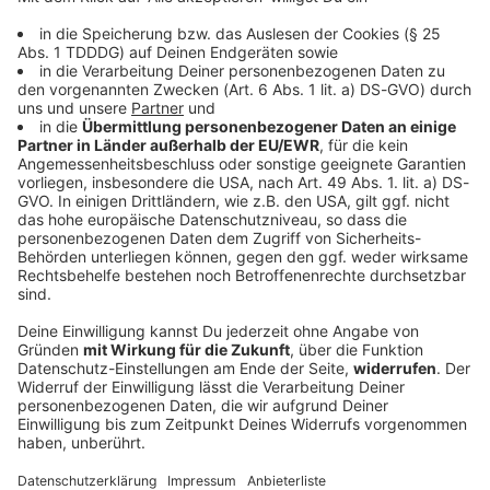
Deutschlands erster Vogelstimmen-
Imitations-Wettbewerb in Landshut:
Bewerbung ab sofort möglich
Wer kann am besten gurren, zwitschern oder piepen?
Mitte September startet in Landshut Deutschlands
erster Vogelstimmen-Imitations-Wettbewerb. Kinder
und Erwachsene treten auf der Bühne gegeneinander
an – ganz ohne Hilfsmittel. Alle Infos zur Anmeldung