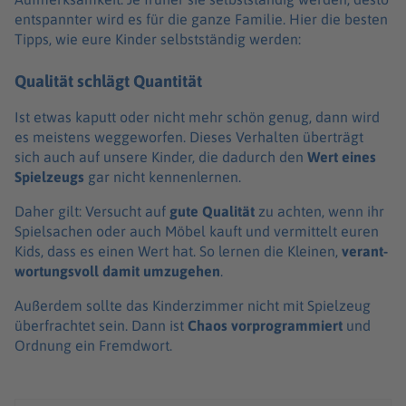
entspann­ter wird es für die ganze Fami­lie. Hier die besten
Tipps, wie eure Kinder selbst­stän­dig werden:
Qualität schlägt Quantität
Ist etwas kaputt oder nicht mehr schön genug, dann wird
es meis­tens wegge­wor­fen. Dieses Verhal­ten über­trägt
sich auch auf unsere Kinder, die dadurch den
Wert eines
Spiel­zeugs
gar nicht kennen­ler­nen.
Daher gilt: Versucht auf
gute Quali­tät
zu achten, wenn ihr
Spiel­sa­chen oder auch Möbel kauft und vermit­telt euren
Kids, dass es einen Wert hat. So lernen die Klei­nen,
verant­
wor­tungs­voll damit umzu­ge­hen
.
Außer­dem sollte das Kinder­zim­mer nicht mit Spiel­zeug
über­frach­tet sein. Dann ist
Chaos vorpro­gram­miert
und
Ordnung ein Fremd­wort.