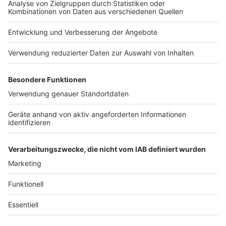
Jobs
Studio-Hotline
Presse
Verkehrs-Hotline
Werben
Archiv
ANTENNE BAYERN GROUP
Stiftung ANTENNE BAYERN
hilft
Teilnahmebedingungen
Grounding Page ANTENNE
BAYERN
Datenschutz­erklärung