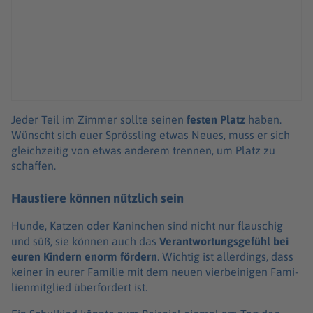
Jeder Teil im Zimmer sollte seinen
festen Platz
haben.
Wünscht sich euer Spröss­ling etwas Neues, muss er sich
gleich­zei­tig von etwas ande­rem tren­nen, um Platz zu
schaf­fen.
Haustiere können nützlich sein
Hunde, Katzen oder Kanin­chen sind nicht nur flau­schig
und süß, sie können auch das
Verant­wor­tungs­ge­fühl bei
euren Kindern enorm fördern
. Wich­tig ist aller­dings, dass
keiner in eurer Fami­lie mit dem neuen vier­bei­ni­gen Fami­
li­en­mit­glied über­for­dert ist.