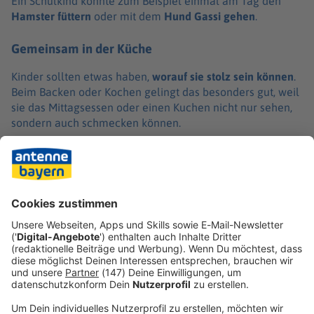
Ein Schul­kind könnte zum Beispiel einmal am Tag den
Hams­ter füttern
oder mit dem
Hund Gassi gehen
.
Gemeinsam in der Küche
Kinder soll­ten etwas haben,
worauf sie stolz sein können
.
Beim Backen oder Kochen gelingt das beson­ders gut, weil
sie das Mittag­s­es­sen oder einen Kuchen nicht nur sehen,
sondern auch schme­cken können.
Fangt daher schon im Kinder­gar­te­n­al­ter an, gemein­sam in
der Küche Mahl­zei­ten zuzu­be­rei­ten. Schon bald werdet ihr
dann womög­lich mit einem Abend­brot verwöhnt, das auch
noch lecker ist.