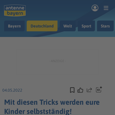
Zum Hauptinhalt springen
Bayern
Deutschland
Welt
Sport
Stars
rogramm
Musik & Radio
Podcasts
Nachrichten
Ratgeber
Kontakt
04.05.2022
Teilen
Mit diesen Tricks werden eure
Kinder selbstständig!