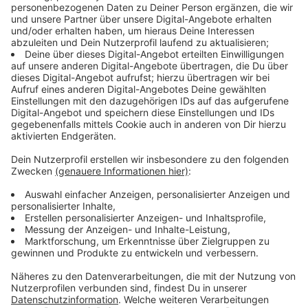
Immer auf dem Laufenden
bleiben!
Verpass' nichts mehr - mit unserem kostenlosen
ANTENNE BAYERN Newsletter. Ob Nachrichten,
Lifestyle oder unsere neuesten Aktionen - wir
informieren dich.
Zum Newsletter anmelden