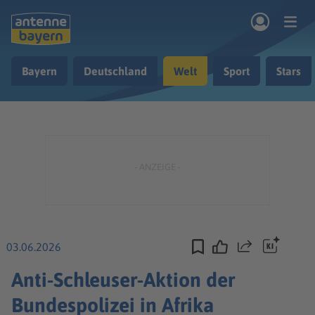
Zum Hauptinhalt springen
Bayern
Deutschland
Welt
Sport
Stars
rogramm
Musik & Radio
Podcasts
Nachrichten
Ratgeber
Kontakt
03.06.2026
Teilen
Anti-Schleuser-Aktion der
Bundespolizei in Afrika