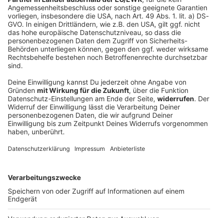
Schüsse an Schule nahe Bangkok: mindestens
sieben Tote
An einer Schule nahe Bangkok fallen Schüsse.
Mindestens sieben Menschen sterben, weitere werden
verletzt. Der Täter soll ein Jugendlicher sein. Hat er
zuvor auch seine Großeltern getötet?
DEINE GEMERKTEN ARTIKEL
Du hast dir noch keine Artikel gemerkt