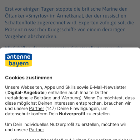
Erst vor einigen Tagen stoppte die britische Marine den
Öltanker «Smyrtos» im Ärmelkanal, der der russischen
Schattenflotte zugerechnet wird. Experten zufolge soll die
Präsenz russischer Kriegsschiffe von einem derartigen
Vorgehen abschrecken.
Mit Schiffen der sogenannten Schattenflotte versucht
Russland, die Sanktionen von westlichen Unterstützern
der Ukraine zu umgehen. Nach britischen Angaben
handelt es sich um mehr als 700 Schiffe, die unter der
Flagge verschiedener Staaten fahren und russische
Ölexporte transportieren.