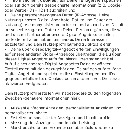
Immer auf dem Laufenden
bleiben!
Verpass' nichts mehr - mit unserem kostenlosen
ANTENNE BAYERN Newsletter. Ob Nachrichten,
Lifestyle oder unsere neuesten Aktionen - wir
informieren dich.
Zum Newsletter anmelden