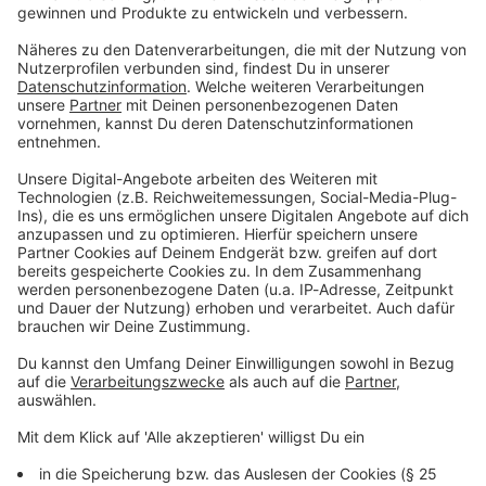
Du möchtest uns etwas sagen?
Studio Hotline
Kontaktformular
Sprachnachricht
© dpa-infocom, dpa:260616-930-233533/3
DAS KÖNNTE DICH AUCH INTERESSIEREN