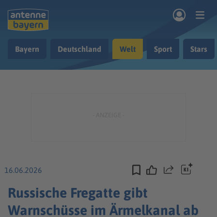
Zum Hauptinhalt springen
Bayern
Deutschland
Welt
Sport
Stars
rogramm
Musik & Radio
Podcasts
Nachrichten
Ratgeber
Kontakt
16.06.2026
Teilen
Russische Fregatte gibt
Warnschüsse im Ärmelkanal ab