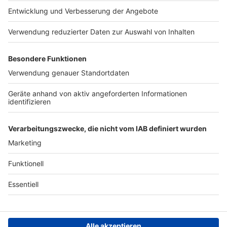
Presse
Verkehrs-Hotline
Werben
Archiv
ANTENNE BAYERN GROUP
Stiftung ANTENNE BAYERN
hilft
Teilnahmebedingungen
Grounding Page ANTENNE
BAYERN
Datenschutz­erklärung
Cookie- und Drittanbieter-
einstellungen