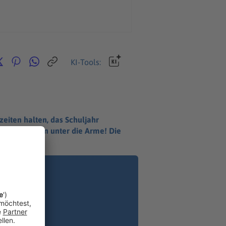
KI-Tools:
zeiten halten, das Schuljahr
n wir Eltern unter die Arme! Die