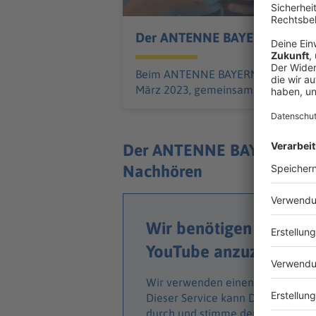
Der ANTENNE BAYERN Elternab
Beim ANTENNE BAYERN Elternabend 
März 2023, gemeinsam mit Digitaltra
Der ANTENNE BAYERN Elte
Nachhören
Wir benötigen deine Z
YouTube anzuzeigen.
Wir verwenden einen Service eines
Dieser Service kann Daten zu deine
durch und stimme der Nutzung des