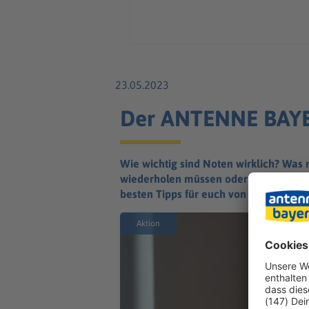
23.05.2023
Der ANTENNE BAYE
Wie wichtig sind Noten wirklich? Was 
wiederholen müssen oder hunderte Eu
besten Tipps für euch von den bekann
Aktion