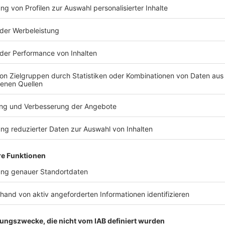
t, Dublin, D04 E5W5, Ireland
>>>nach oben