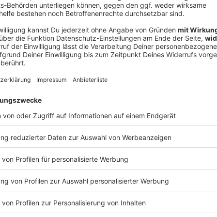
end mit Digitalcoach Daniel Wolff
haben wir den Eltern am Donnerstag, den 23.
iner Daniel Wolff unter die Arme gegriffen.
rnabend mit Daniel Wolff zum
ustimmung, um Inhalte von
 Drittanbieters, um externe Inhalte einzubetten.
n Aktivitäten sammeln. Bitte lese dir die Details
 Service zu, um diese Inhalte anzuzeigen.