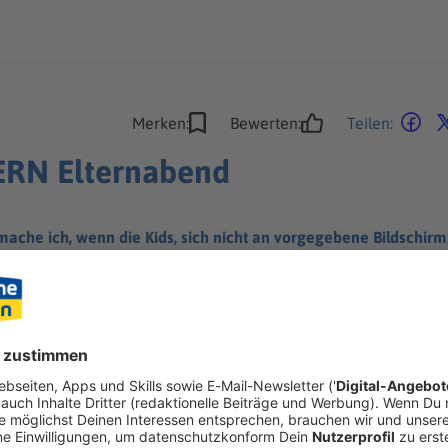
Merken:
Bewerten:
Teilen:
RN Elternabend
mache ich, wenn die Kids, sich nicht an vorgegebene Bildschirm
ro für In-App-Käufe? Beim ANTENNE BAYERN Elternabend greife
testen Experten Deutschlands!