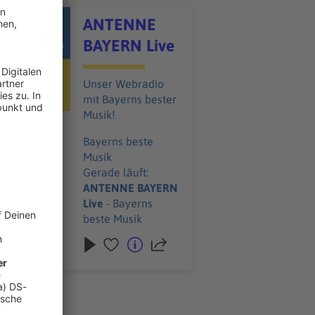
itel - ANTENNE BAYERN Live
ANTENNE
BAYERN Live
Unser Webradio
mit Bayerns bester
Musik!
Bayerns beste
Musik
Gerade läuft:
ANTENNE BAYERN
Live
- Bayerns
beste Musik