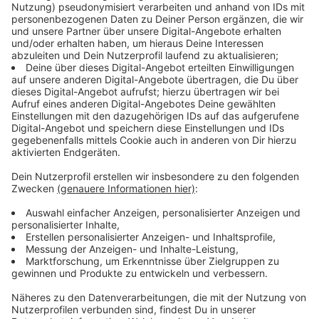
Immer auf dem Laufenden
bleiben!
Verpass' nichts mehr - mit unserem kostenlosen
ANTENNE BAYERN Newsletter. Ob Nachrichten,
Lifestyle oder unsere neuesten Aktionen - wir
informieren dich.
Zum Newsletter anmelden