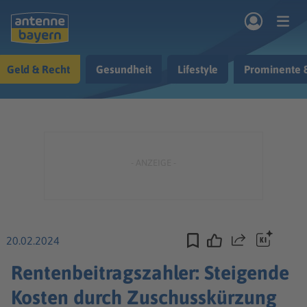
Zum Hauptinhalt springen
Geld & Recht
Gesundheit
Lifestyle
Prominente 
rogramm
Musik & Radio
Podcasts
Nachrichten
Ratgeber
Kontakt
20.02.2024
Teilen
Rentenbeitragszahler: Steigende
Kosten durch Zuschusskürzung