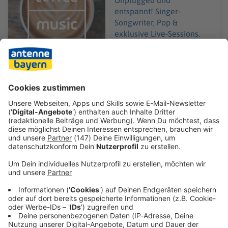
Unplugged und
entspannt! Singer-
Songwriter, Pop &
exklusive Live-Sessions.
Unplugged und
entspannt!
Gerade läuft:
Feel It Still
(acoustic)
- Tobey Rosen