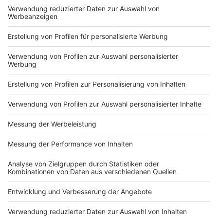
Du hast dir noch keine Artikel gemerkt
Markiere sie hierfür mit einem
Impressum
Newsletter
Nutzungsbedingungen
Kontakt
Jobs
Studio-Hotline
Presse
Verkehrs-Hotline
Werben