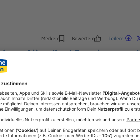
Merken:
Bewerten:
Teilen:
haar-Allergiker! Forscher entwi
innt es bei vielen in der Nase zu jucken und die Augen fangen 
Symptome. Forscher wollen jetzt eine Lösung gefunden haben, d
lergien.
, sich den Wunsch wegen einer Allergie aber nicht
her des
Universitätsspitals Zürich
haben eine neue
lergikern
helfen könnte.
Einen Impfstoff - aber nicht
tiger selbst.
ergikern geholfen werden