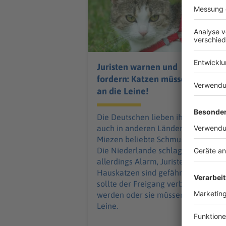
Juristen warnen und
fordern: Katzen müssen
an die Leine!
Die Deutschen lieben ihre Katzen,
auch in anderen Ländern sind die
Miezen beliebte Schmusepartner.
Die Niederlande schlagen nun
allerdings Alarm, Juristen sagen:
Hauskatzen sind gefährlich, ihnen
sollte der Freigang verboten
werden oder sie müssen an die
Leine.