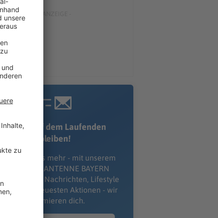
Immer auf dem Laufenden
bleiben!
erpass' nichts mehr - mit unserem
kostenlosen ANTENNE BAYERN
wsletter. Ob Nachrichten, Lifestyle
er unsere neuesten Aktionen - wir
informieren dich.