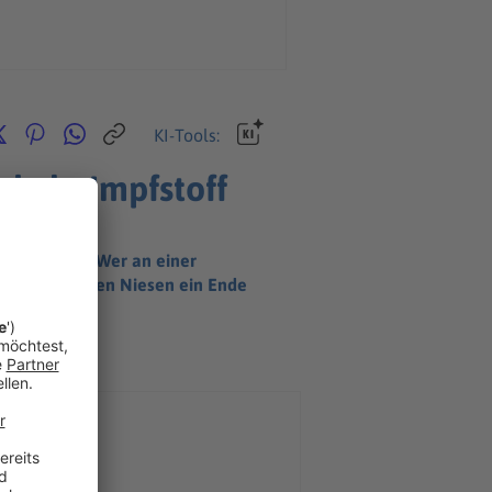
KI-Tools:
ckeln Impfstoff
an zu tränen. Wer an einer
ie dem lästigen Niesen ein Ende