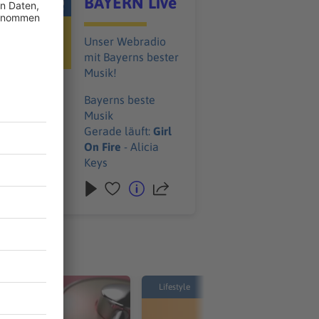
BAYERN Live
Unser Webradio
mit Bayerns bester
Musik!
Bayerns beste
Musik
Gerade läuft:
Girl
On Fire
- Alicia
Keys
Lifestyle