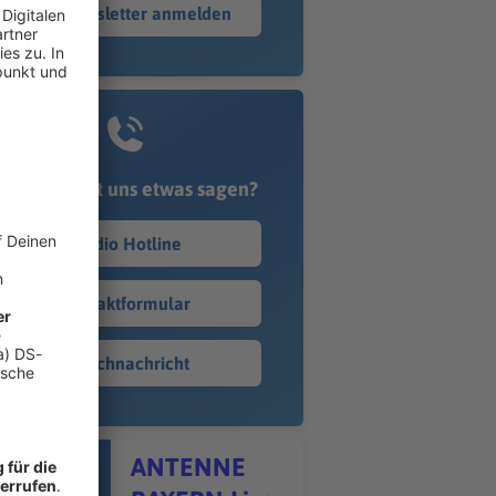
Zum Newsletter anmelden
Du möchtest uns etwas sagen?
Studio Hotline
Kontaktformular
Sprachnachricht
itel - ANTENNE BAYERN Live
ANTENNE