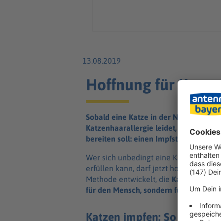
13.08.2019
Hoffnung für Katzen
Sobald eine Katze in der Nähe ist, beg
Katzenhaarallergie leidet, kennt die 
bereiten soll: einen Impfstoff gegen Al
Wer sich unbedingt eine Katze wünscht
erfüllen kann, darf jetzt hoffen. Forsc
Methode entwickelt, die
Katzenhaaral
für den Mensch, sondern für die Stuben
Katzen impfen: So soll All