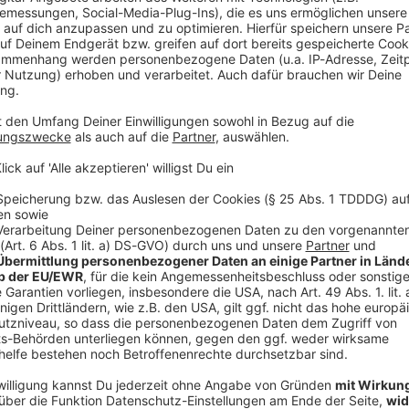
s
tzenimpfstoff heißt
HypoCatTM
. Er wurde auch schon
ei Wochen hinweg. In diesem Zeitraum wurden die
r entwickelte Impfstoff ist für Katzen gut verträglich
tikörper konnten nach der Impfung festgestellt
toffs HypoCatTM ist in Europa und den USA
für das
lergie so tückisch?
 und die Pfoten zu lecken. Auf diese Weise verteilen
 Fell der Tiere. Wenn die Katzenhaare dann durchs
Audiot
n Allergiker zwangsläufig mit ihnen in Kontakt.