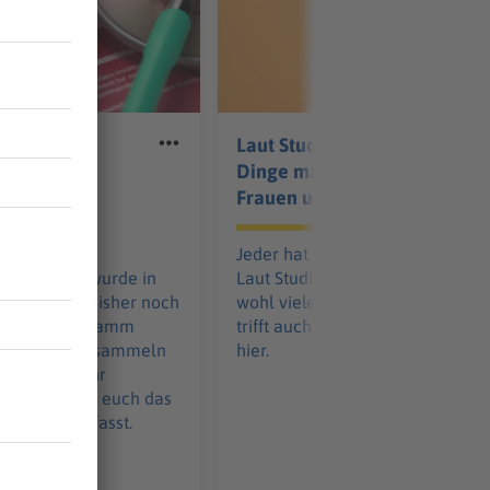
Hepatitis-
Laut Studien: Diese
indern: Das
Dinge machen wohl
nter
Frauen und Männer
heimlich
ern aus 12
Jeder hat so seine Geheimnisse!
en Ländern wurde in
Laut Studien machen wir nämlic
Wochen ein bisher noch
wohl viele Dinge heimlich. Was
 Hepatitis-Stamm
trifft auch bei euch zu? Checkt e
. Mittlerweile sammeln
hier.
n immer mehr
n, wir haben euch das
zusammengefasst.