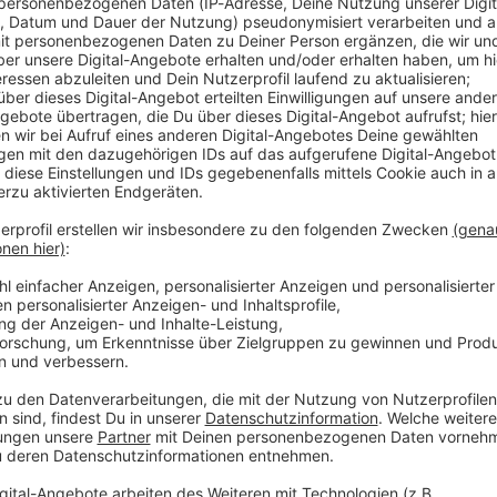
st das körpereigene
Protein bei Katzen
mit dem
domesticus, deutsch: Hauskatze). Es wird durch
ezen übertragen. Die Forscher aus der
gen dieses Protein geimpft wird, ist auch Schluss
 Tiere entwickeln durch eine Impfung Antikörper, die
lisieren. Auf diese Weise sollen die Symptome beim
werden.
V
Ne
od