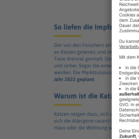
So liefen die Impfstoff-Test
Der von den Forschern entwickelte Ka
an Katzen getestet, und zwar über dr
Tiere dreimal geimpft. Das Ergebnis: De
und sicher. Sogar die entwickelten An
werden. Die Marktzulassung des Impfs
Jahr 2022 geplant
.
Warum ist die Katzenhaaral
Katzen neigen dazu, sich oft zu putzen
sich die Allergene rasant im gesamten
Haus oder die Wohnung wirbeln, komme