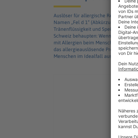
Auslöser für allergische Reaktionen i
Namen „Fel d 1“ (Abkürzung von Felis 
Tränenflüssigkeit und Speichel der Mi
Schweiz behaupten: Wenn eine Katze ge
mit Allergien beim Menschen. Denn die
das allergieauslösende Protein neutra
Menschen im Idealfall ausgeschaltet 