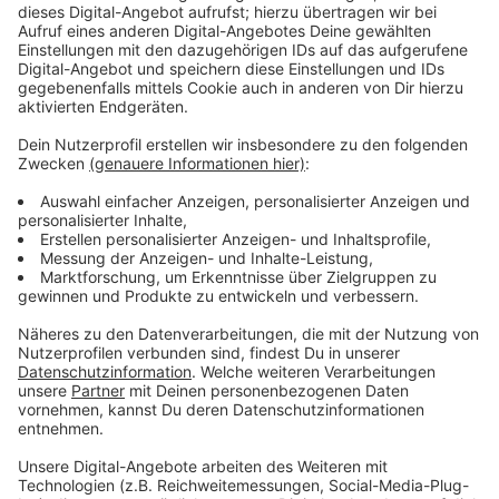
Immer auf dem Laufenden
bleiben!
Verpass' nichts mehr - mit unserem kostenlosen
ANTENNE BAYERN Newsletter. Ob Nachrichten,
Lifestyle oder unsere neuesten Aktionen - wir
informieren dich.
Zum Newsletter anmelden
Du möchtest uns etwas sagen?
Studio Hotline