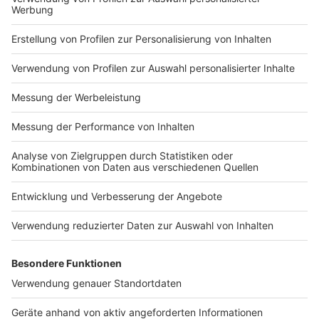
Impressum
Newsletter
Nutzungsbedingungen
Kontakt
Jobs
Studio-Hotline
Presse
Verkehrs-Hotline
Werben
Archiv
ANTENNE BAYERN GROUP