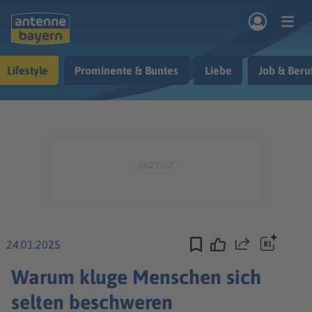
Zum Hauptinhalt springen
Lifestyle
Prominente & Buntes
Liebe
Job & Beru
rogramm
Musik & Radio
Podcasts
Nachrichten
Ratgeber
Kontakt
24.01.2025
Teilen
Warum kluge Menschen sich
selten beschweren