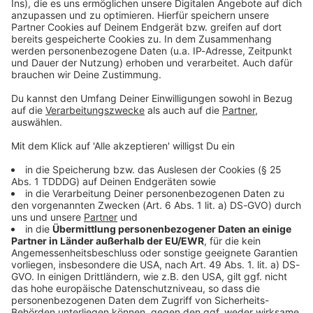
Kontaktformular
Sprachnachricht
DAS KÖNNTE DICH AUCH INTERESSIEREN
Das große Bienenquiz - teste hier dein Wissen
In Sachen Bienen kann dir keiner was vormachen?
Oder zählst du eher zur Fraktion Pu der Bär -
Hauptsache, der Honig steht auf dem Tisch? Teste
jetzt dein Wissen im großen ANTENNE BAYERN-
Bienenquiz!