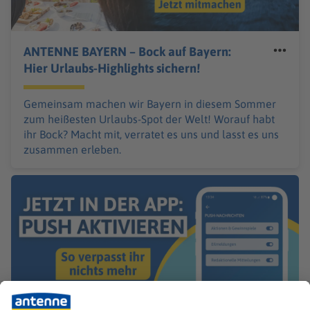
ANTENNE BAYERN – Bock auf Bayern:
Hier Urlaubs-Highlights sichern!
Gemeinsam machen wir Bayern in diesem Sommer
zum heißesten Urlaubs-Spot der Welt! Worauf habt
ihr Bock? Macht mit, verratet es uns und lasst es uns
zusammen erleben.