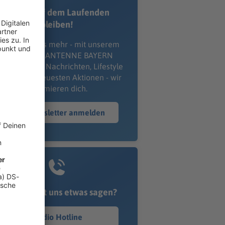
Immer auf dem Laufenden
bleiben!
erpass' nichts mehr - mit unserem
kostenlosen ANTENNE BAYERN
wsletter. Ob Nachrichten, Lifestyle
er unsere neuesten Aktionen - wir
informieren dich.
Zum Newsletter anmelden
Du möchtest uns etwas sagen?
Studio Hotline