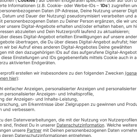
dpa
ien an. Wer bald verrei­sen möchte, muss mit rela­tiv
h es kann trotz­dem sinn­voll sein, auf flexi­ble Tarife
icherung
ption oder eine Reise­rück­tritts­ver­si­che­rung zu
antre­ten könnt – beispiels­weise bei einer Corona-
n Kosten sitzen. Wich­tig ist, dass die Versi­che­rung
st ihr beach­ten, dass manche Versi­che­run­gen die
ise­war­nung für das Reise­ziel vom Auswär­ti­gen Amt
en lassen sich auch nach der Buchung einer Reise
 nur bis mindes­tens 30 Tage vor Beginn der Reise.