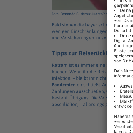
Foto: Fernando Gutierrez-Juarez/dpa-Zentralbild/
Bald stehen die baye­ri­schen Oster­fe­r
weni­gen Einschrän­kun­gen rech­nen. Doc
und Versi­che­run­gen zu setzen.
Tipps zur Reiserücktrittsvers
Ratsam ist es immer eine Stor­nie­rungs-O
buchen. Wenn ihr die Reise dann nicht 
Infek­tion, – bleibt ihr nicht auf so hohe
Pande­mien
einschließt. Außer­dem müs
Zahlun­gen ausschlie­ßen, wenn eine Re
besteht. Übri­gens: Die Versi­che­run­g
abschlie­ßen, – aller­dings gilt das oft