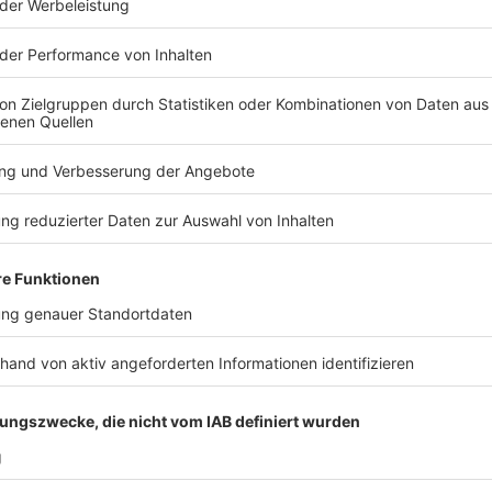
 stornieren?
stor­nie­ren. Aller­dings kann der Veran­stal­ter dann
sen, die
nicht unmit­tel­bar bevor­ste­hen,
empfiehlt es
e
abzu­war­ten.
Wenn der Anbie­ter z.B. den Flug oder
eits getä­tigte (An-)Zahlun­gen zurück­for­dern. Das
Flug­ha­fen nicht ange­flo­gen werden
kann. Dann kann
­no­kos­ten verlan­gen. Bereits geleis­tete Anzah­lun­gen
ispiel ein Well­nes­s­ur­laub gebucht wurde, jedoch
kann es möglich sein, den Über­nach­tungs­preis zu