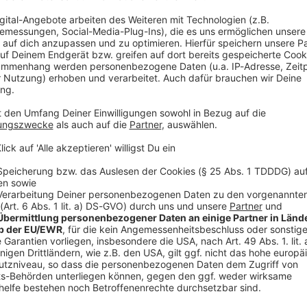
V
Ne
od
rona-Tests
kann eine Krank­heit vorlie­gen, die eine
­hän­gig davon, ob es eine gesund­heit­li­che Beein­träch­ti­
den eine Reise­rück­tritts­ver­si­che­rung, sofern sie
 ausschließt.
un­gen enthal­ten
Klau­seln,
die Krank­hei­ten, die von der
rden, vom Versi­che­rungs­schutz ausschlie­ßen.
 vor Anste­ckung sind dage­gen
keine Gründe,
bei denen
immt.
itts­ver­si­che­run­gen nur Fälle der persön­li­chen
 ihr als versi­cherte Person
selbst erkrankt.
Durch die