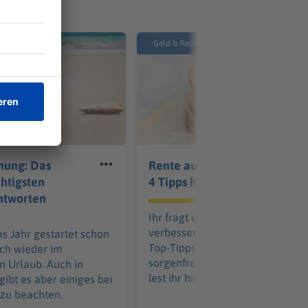
utz
Geld & Recht
nung: Das
Rente aufbessern: Diese
chtigsten
4 Tipps helfen euch
ntworten
Ihr fragt euch, wie ihr eure Rent
verbessern könnt? Mit unseren 4
as Jahr gestartet schon
Top-Tipps baut ihr euch eine
ich wieder im
sorgenfreie Zukunft auf. Mehr d
n Urlaub. Auch in
lest ihr hier.
gibt es aber einiges bei
 zu beachten.