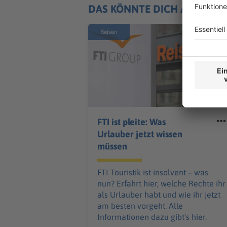
DAS KÖNNTE DICH AUCH IN
Reisen
FTI ist pleite: Was
Urlauber jetzt wissen
müssen
FTI Touristik ist insolvent – was
nun? Erfahrt hier, welche Rechte ihr
als Urlauber habt und wie ihr jetzt
am besten vorgeht. Alle
Informationen dazu gibt's hier.