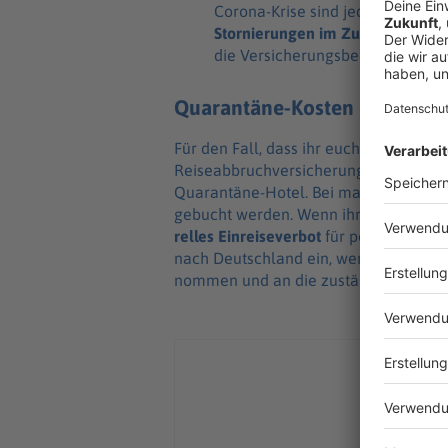
Corona-Krise sind jedoch viele Ve
Stor­nie­run­gen im Zusam­men­ha
die Versi­che­rungs­be­din­gun­gen
Quarantäne-Kosten
Für den Fall, dass ihr euch im Urlaub mi
Reiseab­bruch­ver­si­che­rung abzu­schli
Quaran­täne-Hotel. Bei manchen Hotels,
gebucht werden. Wenn ihr aber zum Bei
rel­les Einrei­se­ver­bot
für posi­tiv getes­
nach Deut­sch­land ein, werden seine D
nom­men und an die zustän­di­gen Behör­d