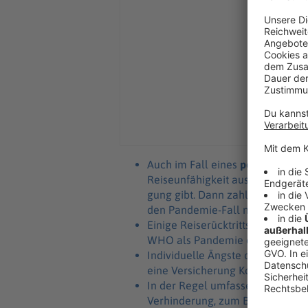
Auch im Fall eines
posi­ti­ven Co
Reise­un­fä­hig­keit auslöst, – unab
gung gibt. Dann zahlt unter Umstän­
den Pande­mie-Fall nicht expli­zit
Einige Reise­rück­tritts­ver­si­che­r
WHO als Pande­mie einge­stuft we
Indi­vi­du­elle Ängste oder Sorge
eine Versi­che­rung Kosten über­n
In der Regel umfas­sen Reise­rück­tr
Verhin­de­rung, zum Beispiel, wenn