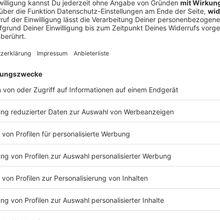
rsi­che­rungs­un­ter­neh­men dazu über­ge­gan­gen,
auch
ng mit der Pande­mie
abzu­si­chern. Lest euch deswe­gen
 genau durch.
t Corona infi­ziert, kann es sinn­voll sein, eine
e­ßen. Die über­nimmt zum Beispiel die Kosten für ein
 Zugrei­sen oder Flügen kann ein flexi­bler Tarif
spiel mit dem eige­nen Auto reist, besteht
kein gene­
tete Perso­nen. Reist jemand mit posi­ti­vem Test­er­geb­nis
aten aber bei einer etwai­gen Grenz­kon­trolle aufge­
en weiter­ge­lei­tet.