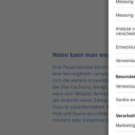
Wann kann man wegen Corona
Eine Pauschal­reise könnt ihr jeder­zeit 
eine Stor­no­ge­bühr verlan­gen. Bei Rei
sich, die weitere Entwick­lung der Lag
die Über­nach­tung absagt, könnt ihr ber
wäre zum Beispiel denk­bar, wenn der
der Anbie­ter keine Zahlun­gen oder Stor
muss er zurück­er­stat­ten. Wenn zum Be
Pool und Sauna geschlos­sen blei­ben, 
mindern oder kosten­frei zu stor­nie­ren.