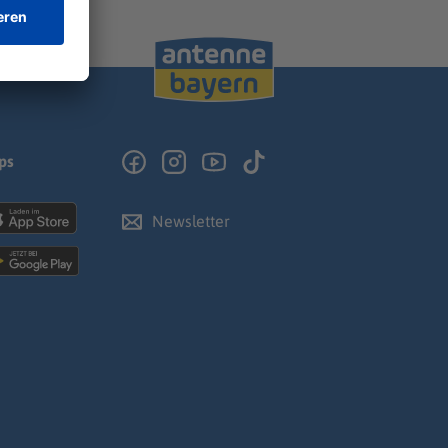
ps
Newsletter