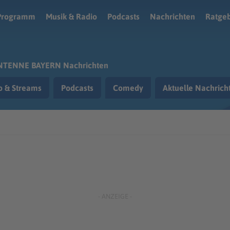
Programm
Musik & Radio
Podcasts
Nachrichten
Ratge
NTENNE BAYERN Nachrichten
o & Streams
Podcasts
Comedy
Aktuelle Nachric