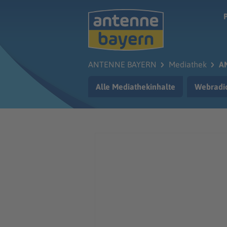
Zum Hauptinhalt springen
ANTENNE BAYERN
Mediathek
A
Alle Mediathekinhalte
Webradi