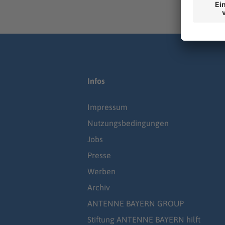
Infos
Impressum
Nutzungsbedingungen
Jobs
Presse
Werben
Archiv
ANTENNE BAYERN GROUP
Stiftung ANTENNE BAYERN hilft