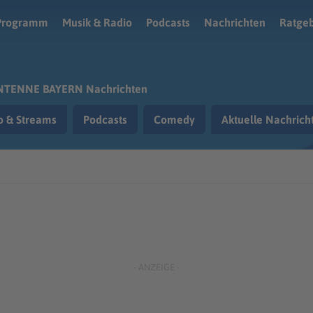
Programm
Musik & Radio
Podcasts
Nachrichten
Ratge
NTENNE BAYERN Nachrichten
o & Streams
Podcasts
Comedy
Aktuelle Nachric