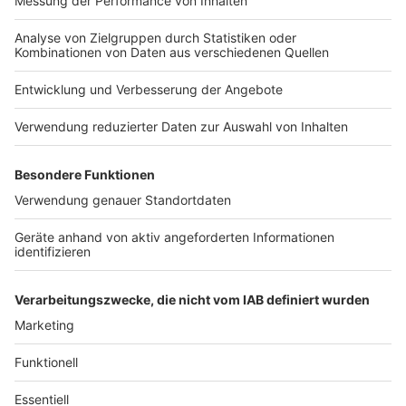
Nutzungsbedingungen
Kontakt
Jobs
Studio-Hotline
Presse
Verkehrs-Hotline
Werben
Archiv
ANTENNE BAYERN GROUP
Stiftung ANTENNE BAYERN
hilft
Teilnahmebedingungen
Grounding Page ANTENNE
BAYERN
Datenschutz­erklärung