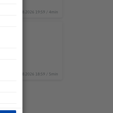
05.08.2026 19:59 / 4min
05.08.2026 18:59 / 5min