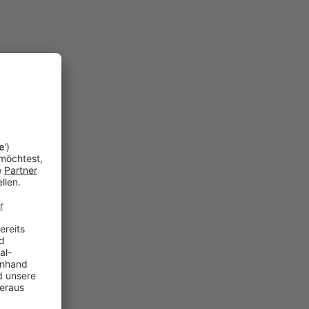
ren
chten