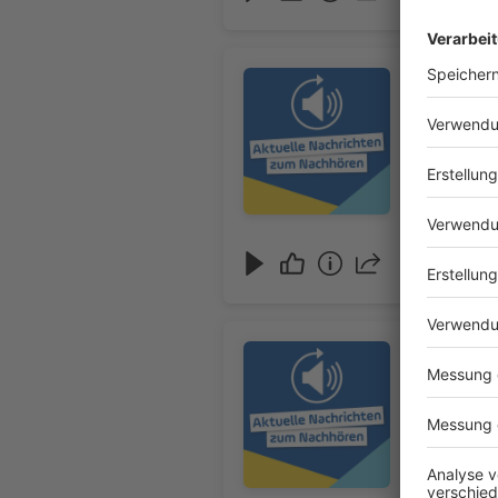
Audiotitel - ANTENNE BAYERN N
ANTENNE 
05.08.2026
Audiotitel - ANTENNE BAYERN N
ANTENNE 
05.08.2026