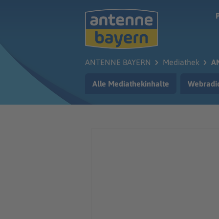
Zum Hauptinhalt springen
ANTENNE BAYERN
Mediathek
A
Alle Mediathekinhalte
Webradi