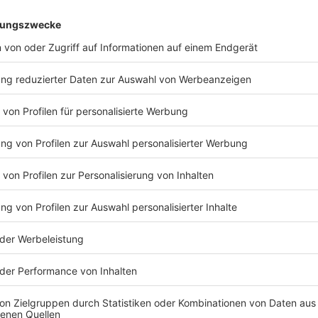
achrichten
BAYERN Nachrichten
 21:00 / 5min
achrichten
BAYERN Nachrichten
 19:59 / 4min