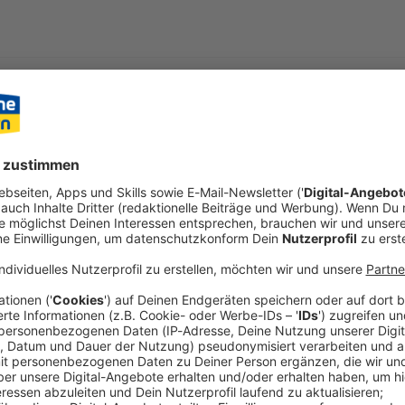
Aktuelle Nachrichten zum Nachhö
ANTENNE BAYERN Nachri
Jetzt abonnieren
Inhalt teilen: