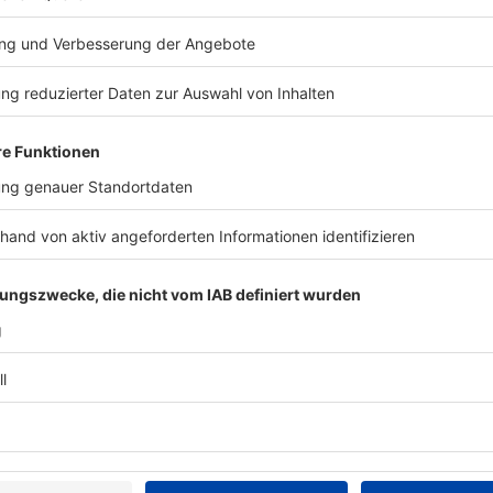
achrichten
BAYERN Nachrichten
 18:59 / 5min
Zeige weitere Folgen