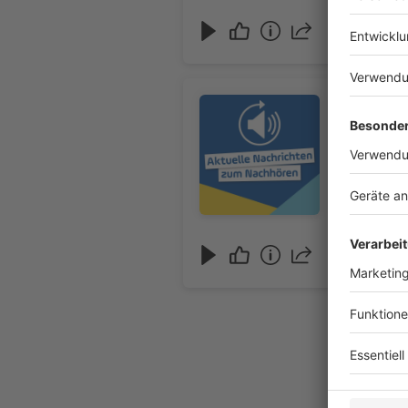
Audiotitel - ANTENNE BAYERN N
ANTENNE 
05.08.2026