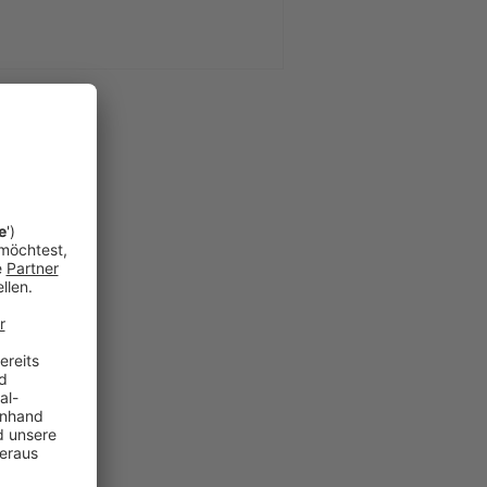
ren
chten