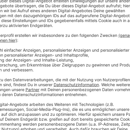
GEN
ANDE
achrichten
BAYERN Nachrichten
 23:59 / 5min