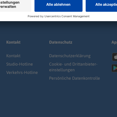
Kontakt
Datenschutz
Ap
Kontakt
Datenschutz­erklärung
Studio-Hotline
Cookie- und Drittanbieter-
einstellungen
Verkehrs-Hotline
Persönliche Datenkontrolle