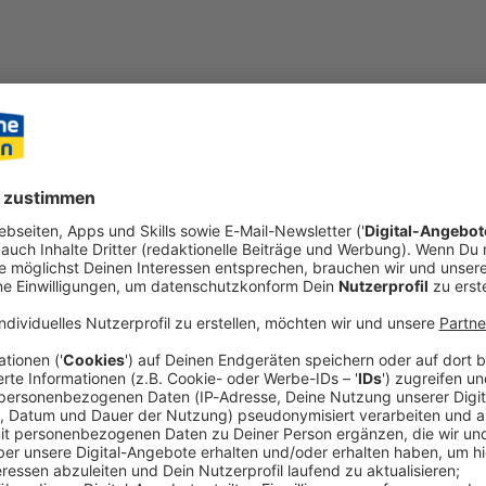
Aktuelle Nachrichten zum Nachhö
ANTENNE BAYERN Nachri
Jetzt abonnieren
Inhalt teilen: