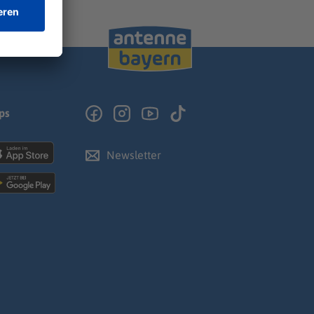
ps
Newsletter