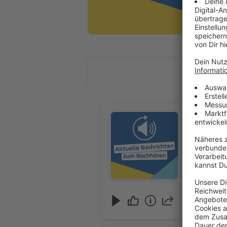
ALLE FOL
Audiotitel - ANTENNE BAYERN N
ANTENNE 
05.08.2026