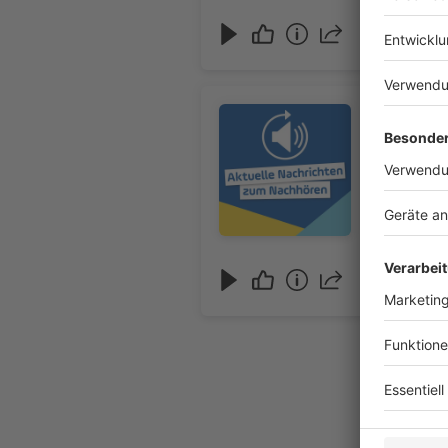
Audiotitel - ANTENNE BAYERN N
ANTENNE 
05.08.2026