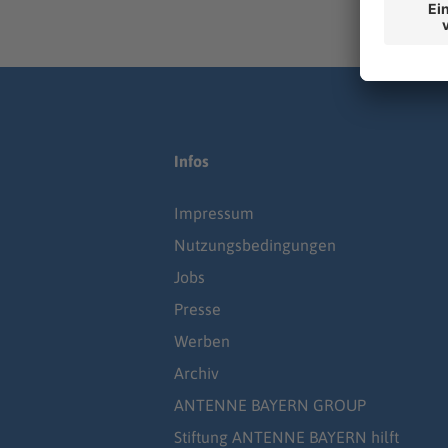
Infos
Impressum
Nutzungsbedingungen
Jobs
Presse
Werben
Archiv
ANTENNE BAYERN GROUP
Stiftung ANTENNE BAYERN hilft