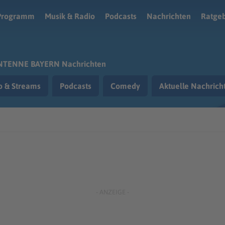
Programm
Musik & Radio
Podcasts
Nachrichten
Ratge
NTENNE BAYERN Nachrichten
o & Streams
Podcasts
Comedy
Aktuelle Nachric