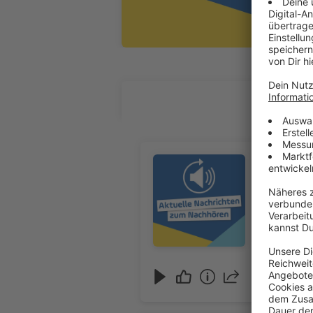
ALLE FOL
Audiotitel - ANTENNE BAYERN N
ANTENNE 
09.08.2026