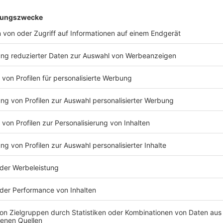
achrichten
BAYERN Nachrichten
 05:58 / 4min
achrichten
BAYERN Nachrichten
 05:00 / 4min