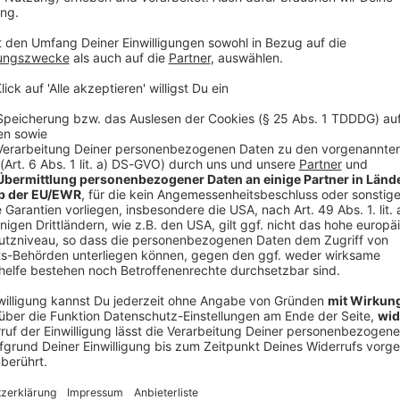
achrichten
BAYERN Nachrichten
 07:59 / 4min
achrichten
BAYERN Nachrichten
 06:59 / 4min