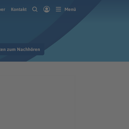
ber
Kontakt
Menü
hten zum Nachhören