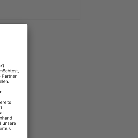
ren
chten