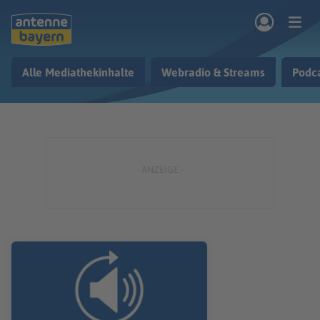
Zum Hauptinhalt springen
Alle Mediathekinhalte
Webradio & Streams
Podc
rogramm
Musik & Radio
Podcasts
Nachrichten
Ratgeber
Kontakt