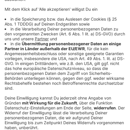
07.08.2026 00:59 / 5min
07.08.2026 00:59 / 5min
Audiotitel - ANTENNE BAYERN Nachrichten
ANTENNE BAYERN
Nachrichten
07.08.2026 00:00 / 5min
07.08.2026 00:00 / 5min
Audiotitel - ANTENNE BAYERN Nachrichten
ANTENNE BAYERN
Nachrichten