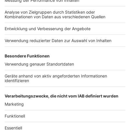
Nutzungsbedingungen
Kontakt
Jobs
Studio-Hotline
Presse
Verkehrs-Hotline
Werben
Archiv
ANTENNE BAYERN GROUP
Stiftung ANTENNE BAYERN
hilft
Teilnahmebedingungen
Grounding Page ANTENNE
BAYERN
Datenschutz­erklärung