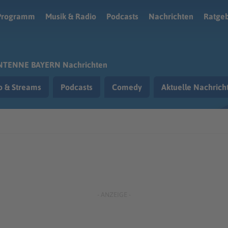
Programm
Musik & Radio
Podcasts
Nachrichten
Ratge
NTENNE BAYERN Nachrichten
o & Streams
Podcasts
Comedy
Aktuelle Nachric