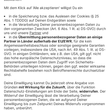
07.08.2026 15:59 / 4min
07.08.2026 15:59 / 4min
Audiotitel - ANTENNE BAYERN Nachrichten
ANTENNE BAYERN
Nachrichten
07.08.2026 14:59 / 5min
07.08.2026 14:59 / 5min
Audiotitel - ANTENNE BAYERN Nachrichten
ANTENNE BAYERN
Nachrichten