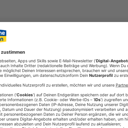
Nachgedacht
Nachgedacht: Die Muminf
Inhalt teilen: