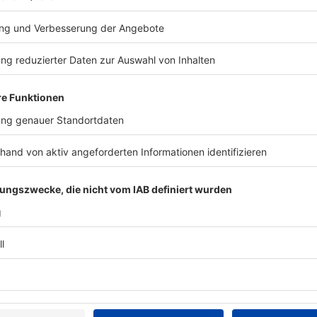
eitserinnerung
ht: Kindheitserinnerung
 22:00 / 2min
Zeige weitere Folgen