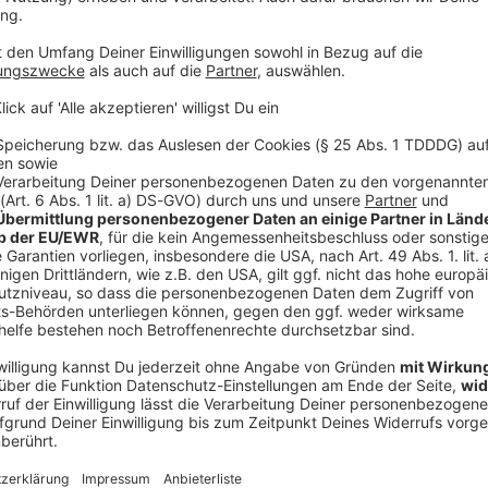
ufbau
ht: Zeltaufbau
 22:00 / 2min
eebesen
cht: Schneebesen
 22:00 / 2min