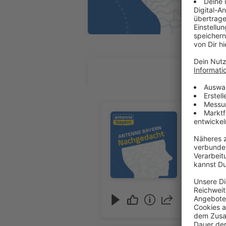
ALLE FOL
Audiotitel - Nachgedacht: Glau
Nachgeda
05.08.2026