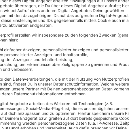
GEN
ANDE
bensentdecker
cht: Glaubensentdecker
 22:00 / 2min