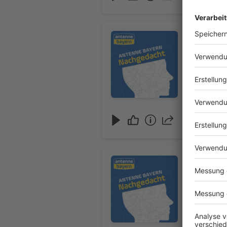
Audiotitel - Nachgedacht: Hilfbe
Nachgedac
02.08.2026
Audiotitel - Nachgedacht: Absc
Nachgedac
30.07.2026