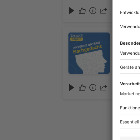
Audiotitel - Nachgedacht: Kindh
Nachgedac
29.07.2026