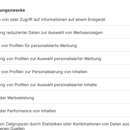
reitschaft
ht: Hilfbereitschaft
 22:00 / 2min
halten am Starnberger See
ht: Abschalten am Starnberger See
 22:00 / 2min