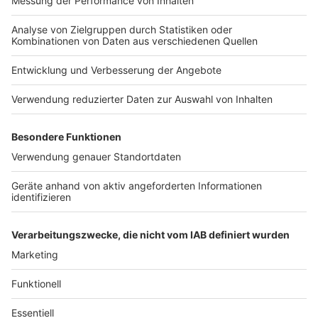
Nutzungsbedingungen
Kontakt
Jobs
Studio-Hotline
Presse
Verkehrs-Hotline
Werben
Archiv
ANTENNE BAYERN GROUP
Stiftung ANTENNE BAYERN
hilft
Teilnahmebedingungen
Grounding Page ANTENNE
BAYERN
Datenschutz­erklärung