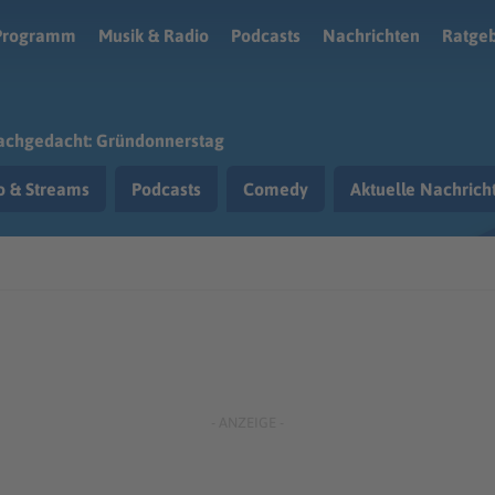
Programm
Musik & Radio
Podcasts
Nachrichten
Ratge
achgedacht: Gründonnerstag
o & Streams
Podcasts
Comedy
Aktuelle Nachric