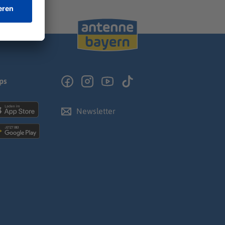
ps
Newsletter