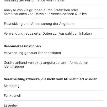
Nutzungsbedingungen
Kontakt
Jobs
Studio-Hotline
Presse
Verkehrs-Hotline
Werben
Archiv
ANTENNE BAYERN GROUP
Stiftung ANTENNE BAYERN
hilft
Teilnahmebedingungen
Grounding Page ANTENNE
BAYERN
Datenschutz­erklärung