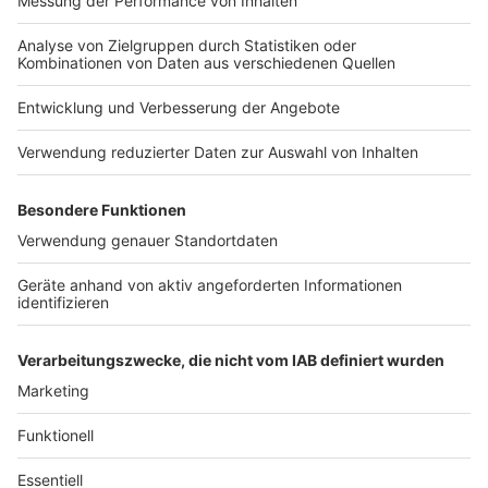
Nutzungsbedingungen
Kontakt
Jobs
Studio-Hotline
Presse
Verkehrs-Hotline
Werben
Archiv
ANTENNE BAYERN GROUP
Stiftung ANTENNE BAYERN
hilft
Teilnahmebedingungen
Grounding Page ANTENNE
BAYERN
Datenschutz­erklärung