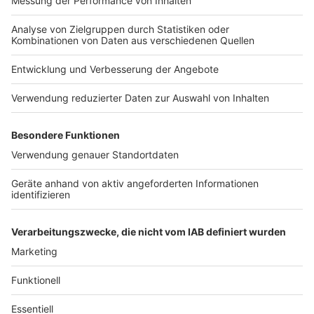
Nutzungsbedingungen
Kontakt
Jobs
Studio-Hotline
Presse
Verkehrs-Hotline
Werben
Archiv
ANTENNE BAYERN GROUP
Stiftung ANTENNE BAYERN
hilft
Teilnahmebedingungen
Grounding Page ANTENNE
BAYERN
Datenschutz­erklärung