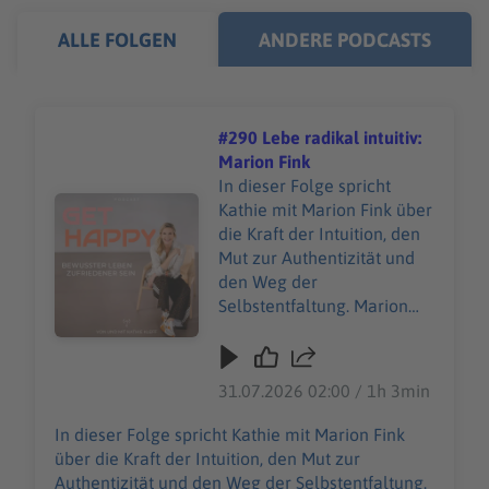
ALLE FOLGEN
ANDERE PODCASTS
#290 Lebe radikal intuitiv:
Marion Fink
In dieser Folge spricht
Audiotitel - #290 Lebe radikal intuitiv: Marion Fink
Kathie mit Marion Fink über
die Kraft der Intuition, den
Mut zur Authentizität und
den Weg der
Selbstentfaltung. Marion
teilt ihre persönliche Reise
von der Malerei zur tiefen
inneren Verbindung und
31.07.2026 02:00 / 1h 3min
wie sie ihre Krankheit als
Wegweiser nutzt.
In dieser Folge spricht Kathie mit Marion Fink
über die Kraft der Intuition, den Mut zur
Authentizität und den Weg der Selbstentfaltung.