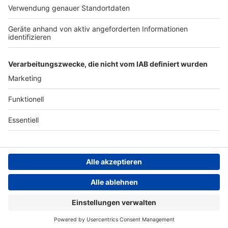
ANTENNE BAYERN GROUP
Stiftung ANTENNE BAYERN
hilft
Teilnahmebedingungen
Grounding Page ANTENNE
BAYERN
Datenschutz­erklärung
Cookie- und Drittanbieter-
einstellungen
Persönliche Datenkontrolle
ANTENNE BAYERN Live
Meat Loaf – I'd Do Anything For Love (But I Won't Do That)