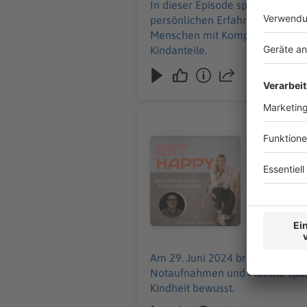
In dieser Episode spricht Kathi
persönlichen Erfahrungen mit Ve
Menschen mit Komplextrauma. Sie
Kindanteile.
#286 Das 
Audiotitel - #286 Das Schlimmst
Am 29. Jun
landet ers
die Auswir
10.07.2026
Am 29. Juni 2024 bricht der be
Notaufnahmen und Monate später
Kindheit bewusst.