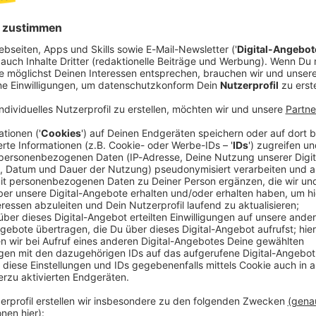
(https://www.antenne.de/mediathek/seri
meditieren-mit-alexandra-schack) Epigenetik, Gehirn, Neuroplastizität,
Meditation, Trauma, DNA, Genetik, Neurow
Autoimmunerkrankungen, Transformation
Inhalt teilen:
GEN
ANDER
e deine Lebensaufgabe: Anne Fierhauser
ebensaufgabe: Anne Fierhauser
cht mit Anne Fierhauser über Facereading, Authentizität, die vi
 wie sie uns zu unserer Lebensaufgabe führen können.