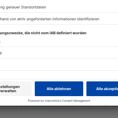
e über die Auswirkungen der Algorithmus-Änderungen auf kleine 
rlusten und die tief verwurzelte Angst, etwas falsch gemacht 
 teilt praktische Tipps zur Selbstregulation und zur liebevoll
Schlimmste war, mir selbst zu begegnen: Christian Behr
e war, mir selbst zu begegnen: Christian Behr
i 2024 bricht der bekannte Influencer und Autor vor einem L
t in der Notaufnahmen und Monate später in einer psychosomat
kungen seiner traumatischen Kindheit bewusst.
 02:00 / 1h 3min
kannte Influencer und Autor vor einem Langstreckenflug zusamm
 in einer psychosomatischen Klinik. Dort werden ihm die Aus