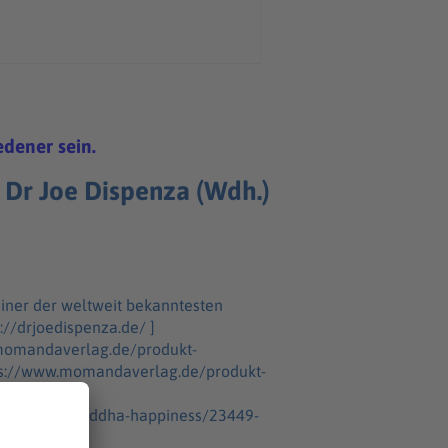
edener sein.
 Dr Joe Dispenza (Wdh.)
ps://www.momandaverlag.de/produkt-
en/bayern-buddha-happiness/23449-