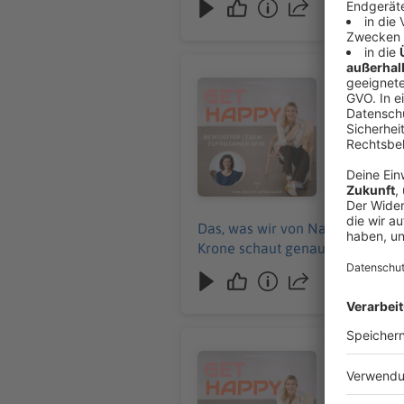
#289 Wie 
Audiotitel - #289 Wie du deinen 
Das, was wi
vorstellen
24.07.2026
Das, was wir von Natur aus mitbr
Krone schaut genau hin.
#288 Waru
Audiotitel - #288 Warum unsere
Barbara Bi
Jahren begl