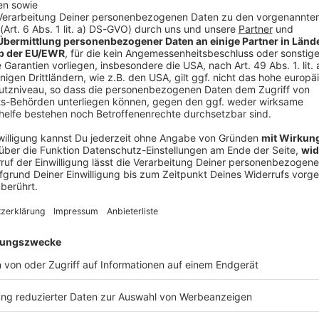
du deinen eigenen Stil findest: Irene Krone
eigenen Stil findest: Irene Krone
r von Natur aus mitbringen, erzählt viel mehr über uns und unse
 können. Irene Krone schaut genau hin.
 02:00 / 1h 1min
ingen, erzählt viel mehr über uns und unseren Stil, als wir es 
m unsere Muskeln magisch sind: Barbara Birke
 Muskeln magisch sind: Barbara Birke
rke ist Sportwissenschaftlerin, ganzheitlicher Ernährungscoach
eitet sie Frauen und ist unter anderem als Beraterin für adidas 