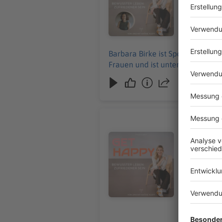
17.07.2026
Barbara Birke ist Sportwissensch
Frauen und ist unter anderem als
#287 Was 
In dieser 
Audiotitel - #287 Was habe ich 
mittlere Po
falsch gem
Selbstregul
14.07.2026