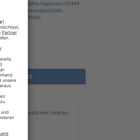
en/bayern-buddha-happiness/23449-
issenschaft, Krebs,
E PODCASTS
elen unterschiedlichen Facetten