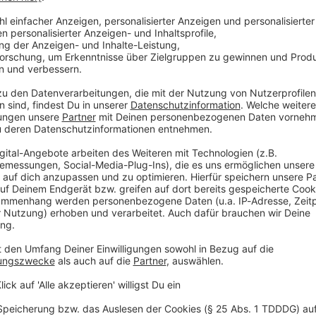
 02:00 / 1h 8min
er über Facereading, Authentizität, die vielen unterschiedliche
en können.
radikal intuitiv: Marion Fink
tuitiv: Marion Fink
olge spricht Kathie mit Marion Fink über die Kraft der Intuition,
 Selbstentfaltung. Marion teilt ihre persönliche Reise von der 
 und wie sie ihre Krankheit als Wegweiser nutzt.
 02:00 / 1h 3min
it Marion Fink über die Kraft der Intuition, den Mut zur Authent
hre persönliche Reise von der Malerei zur tiefen inneren Verbin