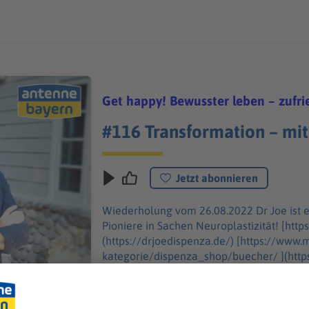
Get happy! Bewusster leben – zufri
#116 Transformation – mit
Jetzt abonnieren
Wiederholung vom 26.08.2022 Dr Joe ist einer der weltweit bekanntesten
Pioniere in Sachen Neuroplastizität! [https://drjoedispenza.de/ ]
(https://drjoedispenza.de/) [https://www.momandaverlag.de/produkt-
kategorie/dispenza_shop/buecher/ ](htt
kategorie/dispenza_shop/buecher/)
[https://www.antenne.de/mediathek/seri
meditieren-mit-alexandra-schack ]