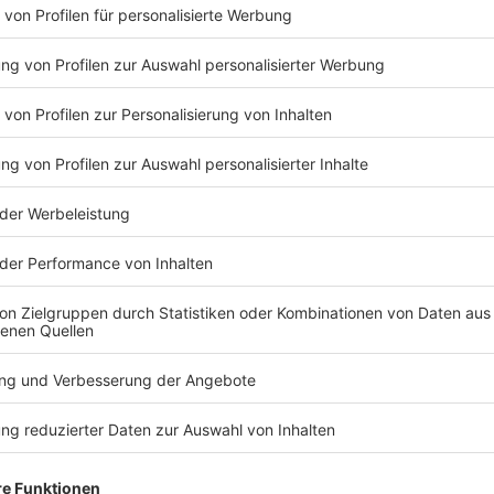
 02:00 / 60min
aftlerin, ganzheitlicher Ernährungscoach und Mindfulness-Coach
 Beraterin für adidas tätig.
habe ich nur falsch gemacht? (Solofolge)
Episode spricht Kathie über die Auswirkungen der Algorithmus-
nur falsch gemacht? (Solofolge)
dcaster, ihre persönlichen Erfahrungen mit Verlusten und die t
acht zu haben, besonders bei Menschen mit Komplextrauma. Sie 
ation und zur liebevollen Begleitung der eigenen Kindanteile.
 15:59 / 27min