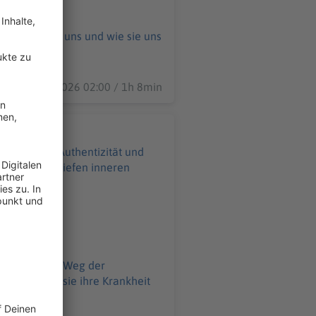
n Facetten in uns und wie sie uns
07.08.2026 02:00 / 1h 8min
 den Mut zur Authentizität und
Malerei zur tiefen inneren
izität und den Weg der
dung und wie sie ihre Krankheit