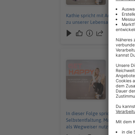
07.08.2026
Kathie spricht mit Anne Fierhaus
zu unserer Lebensaufgabe führ
#290 Lebe 
Audiotitel - #290 Lebe radikal in
In dieser F
den Weg der
Verbindung
31.07.2026
In dieser Folge spricht Kathie m
Selbstentfaltung. Marion teilt i
als Wegweiser nutzt.