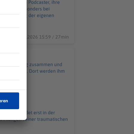
und mittlere Podcaster, ihre
zu haben, besonders bei
en Begleitung der eigenen
14.07.2026 15:59 / 27min
angstreckenflug zusammen und
ischen Klinik. Dort werden ihm
en und landet erst in der
wirkungen seiner traumatischen