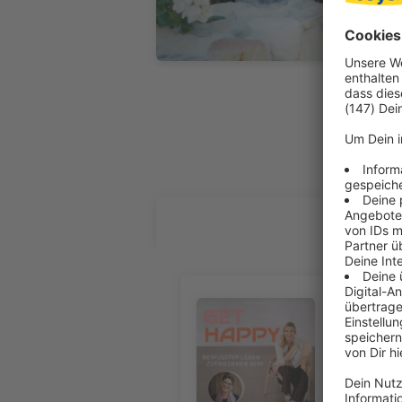
ALLE FOL
#291 Find
Audiotitel - #291 Finde deine L
Kathie spri
in uns und