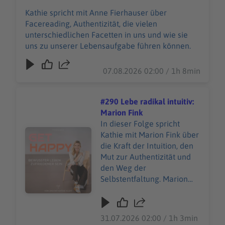
Kathie spricht mit Anne Fierhauser über
Facereading, Authentizität, die vielen
unterschiedlichen Facetten in uns und wie sie
uns zu unserer Lebensaufgabe führen können.
07.08.2026 02:00 / 1h 8min
#290 Lebe radikal intuitiv:
Marion Fink
In dieser Folge spricht
Audiotitel - #290 Lebe radikal intuitiv: Marion Fink
Kathie mit Marion Fink über
die Kraft der Intuition, den
Mut zur Authentizität und
den Weg der
Selbstentfaltung. Marion
teilt ihre persönliche Reise
von der Malerei zur tiefen
inneren Verbindung und
31.07.2026 02:00 / 1h 3min
wie sie ihre Krankheit als