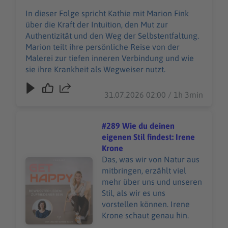
Wegweiser nutzt.
In dieser Folge spricht Kathie mit Marion Fink
über die Kraft der Intuition, den Mut zur
Authentizität und den Weg der Selbstentfaltung.
Marion teilt ihre persönliche Reise von der
Malerei zur tiefen inneren Verbindung und wie
sie ihre Krankheit als Wegweiser nutzt.
31.07.2026 02:00 / 1h 3min
#289 Wie du deinen
eigenen Stil findest: Irene
Krone
Das, was wir von Natur aus
Audiotitel - #289 Wie du deinen eigenen Stil findest: Ir
mitbringen, erzählt viel
mehr über uns und unseren
Stil, als wir es uns
vorstellen können. Irene
Krone schaut genau hin.