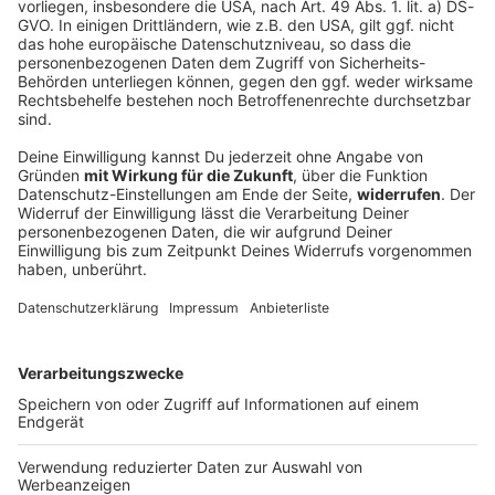
bekannte Influencer und
Autor vor einem
Langstreckenflug
zusammen und landet erst
in der Notaufnahmen und
Monate später in einer
psychosomatischen Klinik.
Dort werden ihm die
10.07.2026 02:00 / 1h 3min
Auswirkungen seiner
traumatischen Kindheit
Am 29. Juni 2024 bricht der bekannte Influencer
bewusst.
und Autor vor einem Langstreckenflug
zusammen und landet erst in der Notaufnahmen
und Monate später in einer psychosomatischen
Klinik. Dort werden ihm die Auswirkungen seiner
traumatischen Kindheit bewusst.
10.07.2026 02:00 / 1h 3min
Zeige weitere Folgen