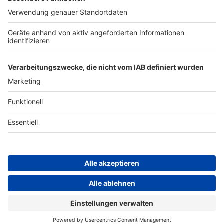
ANTENNE BAYERN GROUP
Stiftung ANTENNE BAYERN
hilft
Teilnahmebedingungen
Grounding Page ANTENNE
BAYERN
Datenschutz­erklärung
Cookie- und Drittanbieter-
einstellungen
Persönliche Datenkontrolle
ANTENNE BAYERN Live
Aerosmith – Cryin'