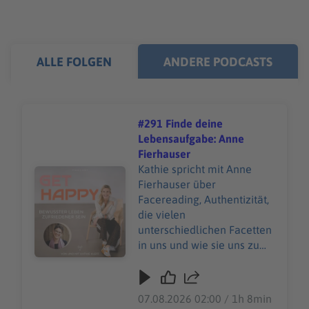
ALLE FOLGEN
ANDERE PODCASTS
#291 Finde deine
Lebensaufgabe: Anne
Fierhauser
Kathie spricht mit Anne
Audiotitel - #291 Finde deine Lebensaufgabe: Anne Fier
Fierhauser über
Facereading, Authentizität,
die vielen
unterschiedlichen Facetten
in uns und wie sie uns zu
unserer Lebensaufgabe
führen können.
07.08.2026 02:00 / 1h 8min