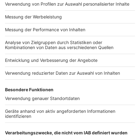
Impressum
Newsletter
Nutzungsbedingungen
Kontakt
Jobs
Studio-Hotline
Presse
Verkehrs-Hotline
Werben
Archiv
ANTENNE BAYERN GROUP
Stiftung ANTENNE BAYERN
hilft
Teilnahmebedingungen