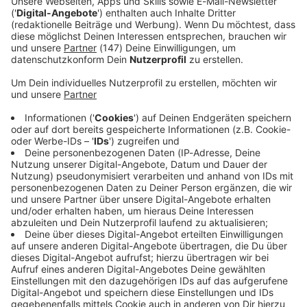
Das Lounge Music
Webradio von ANTENNE
BAYERN ✓ Beste Musik
zum Chillen & Relaxen ✓
Jetzt kostenlosen
Livestream hören!
Entspannter Sound - rund
um die Uhr
Gerade läuft:
Unspoken
(film version)
- Ada
Morghe
Audiotitel - Nur die Musik
Nur die Musik
Bayerns beste Musik!
Keine Nachrichten, keine