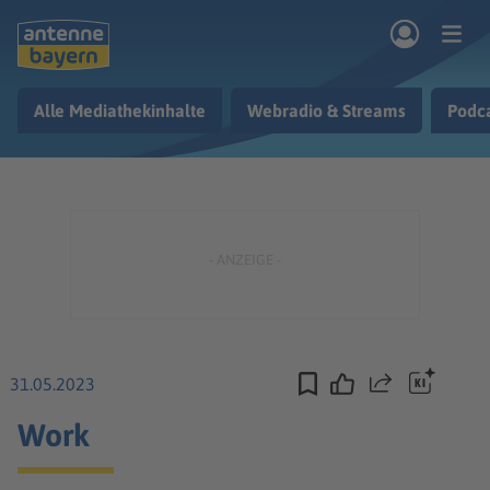
Zum Hauptinhalt springen
Alle Mediathekinhalte
Webradio & Streams
Podc
rogramm
Musik & Radio
Podcasts
Nachrichten
Ratgeber
Kontakt
31.05.2023
Teilen
Work