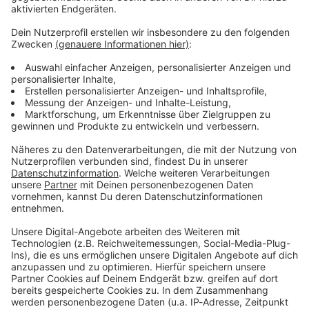
Moderation. Nur Hits.
Nonstop Musik ohne
Unterbrechung
Gerade läuft:
Butterfly
-
Crazy Town
Audiotitel - Happy Hits
Happy Hits
Hör dich happy! Gute
Laune zum Wachwerden,
bei der Arbeit und fürs
Putzen.
Because I'm happy!
Gerade läuft:
Learn To
Lose
- Bakermat feat. Alex