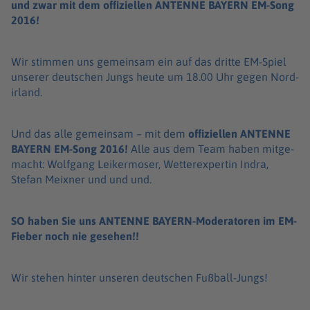
und zwar mit dem offiziellen ANTENNE BAYERN EM-Song
2016!
Wir stim­men uns gemein­sam ein auf das dritte EM-Spiel
unse­rer deut­schen Jungs heute um 18.00 Uhr gegen Nord­
ir­land.
Und das alle gemein­sam – mit dem
offi­zi­el­len
ANTENNE
BAYERN EM-Song 2016!
Alle aus dem Team haben mitge­
macht: Wolf­gang Leiker­mo­ser, Wetter­ex­per­tin Indra,
Stefan Meix­ner und und und.
SO haben Sie uns ANTENNE BAYERN-Mode­ra­to­ren im EM-
Fieber noch nie gese­hen!!
Wir stehen hinter unse­ren deut­schen Fußball-Jungs!