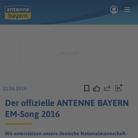
Zum Hauptinhalt springen
rogramm
Musik & Radio
Podcasts
Nachrichten
Ratgeber
Kontakt
21.06.2016
Teilen
Der offizielle ANTENNE BAYERN
EM-Song 2016
Wir unterstützen unsere deutsche Nationalmannschaft -