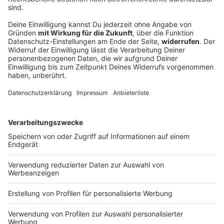
Taschengeld: So viel ist genau richtig!
Kinder in Deutschland bekommen weniger
Taschengeld. Das geht aus der neuen repräsentativen
Kinder-Medien-Studie 2019 hervor, die das
Konsumverhalten von Jungen und Mädchen
untersucht. Hier könnt ihr euch orientieren, in
welchem Alter wie viel Taschengeld okay ist und
wann ihr als Eltern zu großzügig seid.
DEINE GEMERKTEN ARTIKEL
Du hast dir noch keine Artikel gemerkt
Markiere sie hierfür mit einem