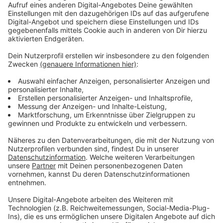
Immer auf dem Laufenden
bleiben!
Verpass' nichts mehr - mit unserem kostenlosen
ANTENNE BAYERN Newsletter. Ob Nachrichten,
Lifestyle oder unsere neuesten Aktionen - wir
informieren dich.
Zum Newsletter anmelden
Du möchtest uns etwas sagen?
Studio Hotline
Kontaktformular