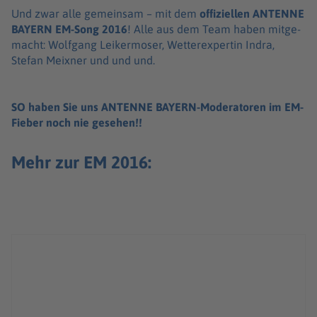
Und zwar alle gemein­sam – mit dem
offi­zi­el­len ANTENNE
BAYERN EM-Song 2016
! Alle aus dem Team haben mitge­
macht: Wolf­gang Leiker­mo­ser, Wetter­ex­per­tin Indra,
Stefan Meix­ner und und und.
SO haben Sie uns ANTENNE BAYERN-Mode­ra­to­ren im EM-
Fieber noch nie gese­hen!!
Mehr zur EM 2016: