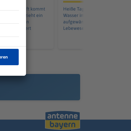
eiterunterkunft kommt
Heiße Tage, warme Nächte. Das
treit. Dann zieht ein
Wasser im Main hat sich stark
ein Messer. Ein
aufgewärmt. Das hilft den
ss notoperiert
Lebewesen im Fluss jetzt.