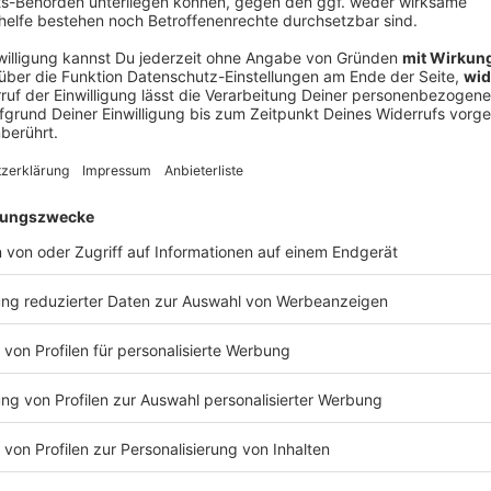
V
Ne
od