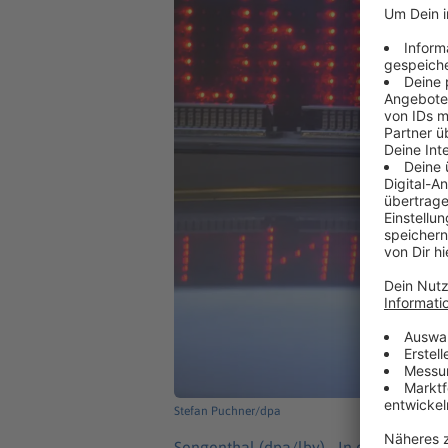
Stefan Puchner/dpa
Sengenthal (dpa/lby) -
In der Oberpfal