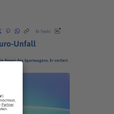
KI-Tools:
uro-Unfall
ie Power des Sportwagens. Er verliert