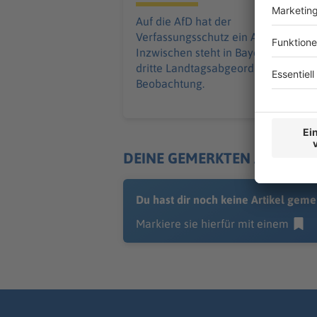
Auf die AfD hat der
Verfassungsschutz ein Auge.
Inzwischen steht in Bayern der
dritte Landtagsabgeordnete unter
Beobachtung.
DEINE GEMERKTEN ARTIKEL
Du hast dir noch keine Artikel geme
Markiere sie hierfür mit einem