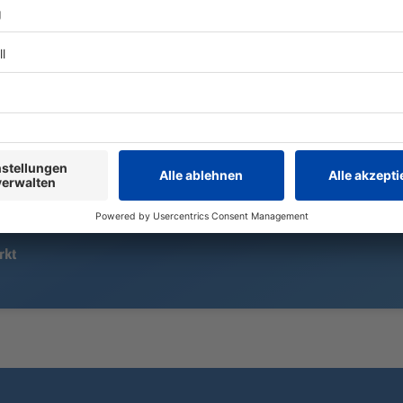
See, Fluss, Freibad – gerade in
Hitzephasen ist eine Abkühlung
In einer Arb
dort gefragt. Doch Gewässer
es zu einem S
bergen Gefahren.
30-Jähriger 
Bewohner mu
werden.
rkt