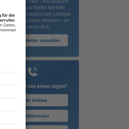
erpass' nichts mehr - mit unserem
kostenlosen ANTENNE BAYERN
wsletter. Ob Nachrichten, Lifestyle
er unsere neuesten Aktionen - wir
informieren dich.
Zum Newsletter anmelden
Du möchtest uns etwas sagen?
Studio Hotline
Kontaktformular