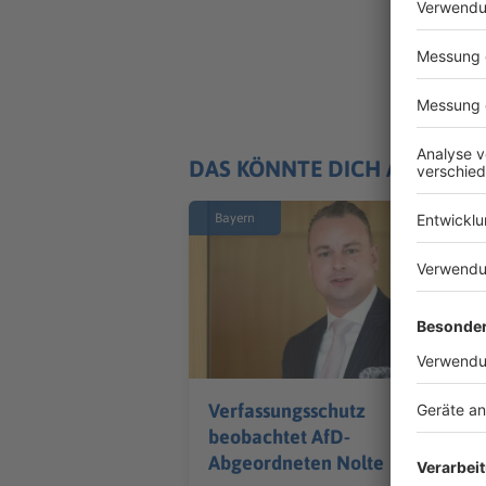
DAS KÖNNTE DICH AUCH IN
Bayern
Verfassungsschutz
beobachtet AfD-
Abgeordneten Nolte