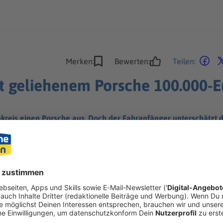
Merken:
Bewerten:
Teilen:
it geliehenem Porsche 100.000-E
enkreis einen Porsche aus. Doch der Fahranfänger unterschätzt d
e ab.