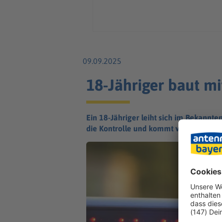
09.09.2025
18-Jähriger baut m
Ein 18-Jähriger leiht sich im Bekannt
die Kontrolle und kommt von der Straß