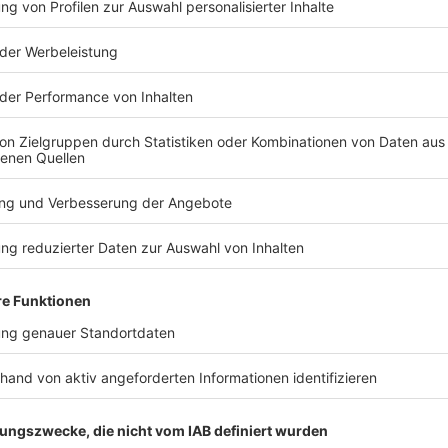
TERESSIEREN
Bayern
Bayern
54 Menschen ertrinken
Messeratta
in Bayern
Ulm – 30-Jä
U-Haft