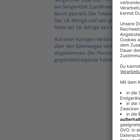
bei Sengenthal (Landkreis Neumarkt i
Baum geprallt. Der Totalschaden belauf
Der 18-Jährige und sein gleichaltrige
hatte der 18-Jährige den Wagen einem
Auf einer kurvigen Verbindungsstraße
über den Sportwagen verloren. Er sei
abgekommen. Der Porsche prallte laut
gegenüberliegende Fahrbahn geschleu