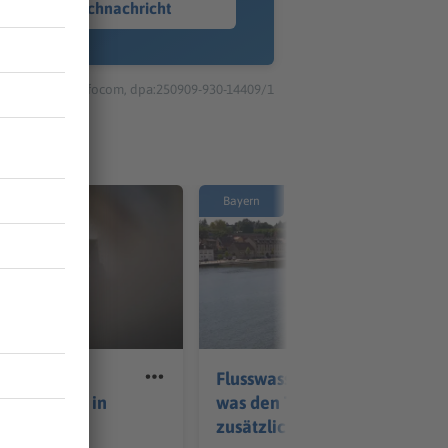
Sprachnachricht
© dpa-infocom, dpa:250909-930-14409/1
Bayern
cke in Neu-
Flusswasser zu warm -
hriger sitzt in
was den Tieren
zusätzlich schadet