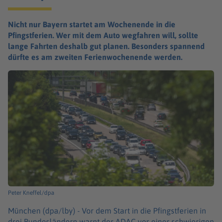
Nicht nur Bayern startet am Wochenende in die
Pfingstferien. Wer mit dem Auto wegfahren will, sollte
lange Fahrten deshalb gut planen. Besonders spannend
dürfte es am zweiten Ferienwochenende werden.
Peter Kneffel/dpa
München (dpa/lby) -
Vor dem Start in die Pfingstferien in
drei Bundesländern warnt der ADAC vor einer schwierigen