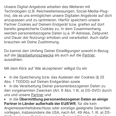
Studio Hotline
Kontaktformular
Sprachnachricht
© dpa-infocom, dpa:260517-930-92764/2
DAS KÖNNTE DICH AUCH INTERESSIEREN
Bayern