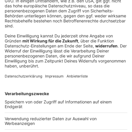
85 Meter tief – Apnoetaucher verpasst
trotzdem knapp Rekord
Der Münchner Apnoetaucher Minja Marinković taucht
mit einem Atemzug auf 85 Meter – doch der Rekord
bleibt knapp unerreicht. Warum der Versuch nicht
zählt und wie der Spitzensportler damit umgeht.
DEINE GEMERKTEN ARTIKEL
Du hast dir noch keine Artikel gemerkt
Markiere sie hierfür mit einem