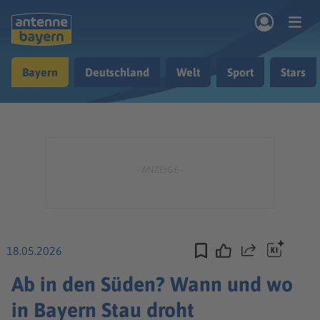
Zum Hauptinhalt springen
Bayern
Deutschland
Welt
Sport
Stars
rogramm
Musik & Radio
Podcasts
Nachrichten
Ratgeber
Kontakt
18.05.2026
Teilen
Ab in den Süden? Wann und wo
in Bayern Stau droht