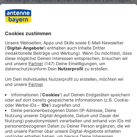
Für die meisten Passagiere gehe es in Richtung Süden: Die
beliebtesten Reiseziele seien Spanien und die Türkei. Wer
mit dem Auto zum Münchner Flughafen anreist, sollte
vorher einen Parkplatz online buchen.