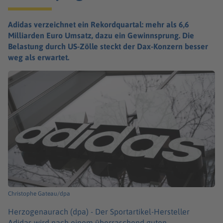
Adidas verzeichnet ein Rekordquartal: mehr als 6,6
Milliarden Euro Umsatz, dazu ein Gewinnsprung. Die
Belastung durch US-Zölle steckt der Dax-Konzern besser
weg als erwartet.
Christophe Gateau/dpa
Herzogenaurach (dpa) -
Der Sportartikel-Hersteller
Adidas wird nach einem überraschend guten