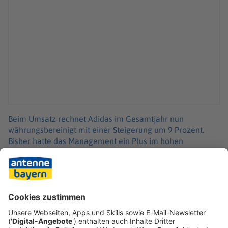
Beim Umsatz rechnet Adidas im Gesamtjahr nun
währungsbereinigt mit einer Steigerung um 9 Prozent.
Bisher hatte das Management ein Plus im hohen
einstelligen Prozentbereich in Aussicht gestellt.
An der Börse kamen die Neuigkeiten gut an: Im
nachbörslichen Handel auf der Plattform Tradegate legte
die Adidas-Aktie im Vergleich zum Xetra-Schlusskurs um
knapp zwei Prozent zu.