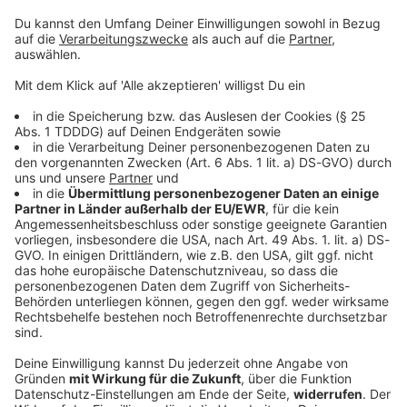
© dpa-infocom, dpa:251021-930-190180/1
DAS KÖNNTE DICH AUCH INTERESSIEREN
Bayern
Funkel schwärmt von Klose: «Wahnsinnig gute
Arbeit»