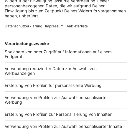
Ein Tabellenziel hat der 1. FC Nürnberg öffentlich
nicht ausgegeben. Geht es nach Trainer-Urgestein
Friedhelm Funkel, führt der Weg von Miroslav Klose
und den Franken ganz nach oben.
DEINE GEMERKTEN ARTIKEL
Du hast dir noch keine Artikel gemerkt
Markiere sie hierfür mit einem