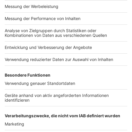
Impressum
Newsletter
Nutzungsbedingungen
Kontakt
Jobs
Studio-Hotline
Presse
Verkehrs-Hotline
Werben
Archiv
ANTENNE BAYERN GROUP
Stiftung ANTENNE BAYERN
hilft
Teilnahmebedingungen
Grounding Page ANTENNE