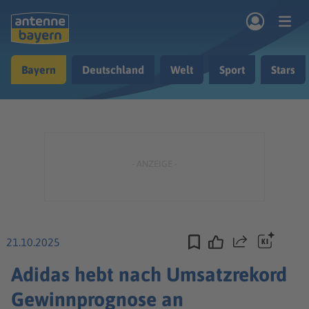
Zum Hauptinhalt springen
Bayern
Deutschland
Welt
Sport
Stars
rogramm
Musik & Radio
Podcasts
Nachrichten
Ratgeber
Kontakt
21.10.2025
Teilen
Adidas hebt nach Umsatzrekord
Gewinnprognose an