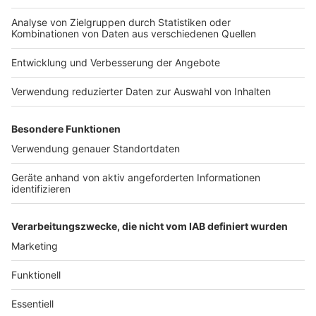
Nutzungsbedingungen
Kontakt
Jobs
Studio-Hotline
Presse
Verkehrs-Hotline
Werben
Archiv
ANTENNE BAYERN GROUP
Stiftung ANTENNE BAYERN
hilft
Teilnahmebedingungen
Grounding Page ANTENNE
BAYERN
Datenschutz­erklärung