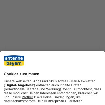
Erkundungsflüge und eine große Suchaktion mit rund 45
Einsatzkräften blieben jedoch erfolglos. Das Gebiet, in
dem der Alpinist vermisst wird, erstrecke sich über etwa
1.200 Quadratkilometer, erklärte der Polizeisprecher. «Die
Suche gestaltet sich wirklich schwierig», sagte er.