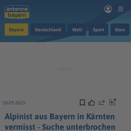
Zum Hauptinhalt springen
Bayern
Deutschland
Welt
Sport
Stars
rogramm
Musik & Radio
Podcasts
Nachrichten
Ratgeber
Kontakt
18.09.2025
Teilen
Alpinist aus Bayern in Kärnten
vermisst - Suche unterbrochen