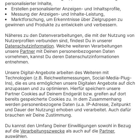
Zum Newsletter anmelden
Du möchtest uns etwas sagen?
Studio Hotline
Kontaktformular
Sprachnachricht
© dpa-infocom, dpa:250918-930-53805/1