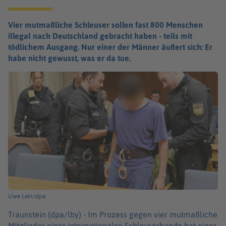
Vier mutmaßliche Schleuser sollen fast 800 Menschen
illegal nach Deutschland gebracht haben - teils mit
tödlichem Ausgang. Nur einer der Männer äußert sich: Er
habe nicht gewusst, was er da tue.
Uwe Lein/dpa
Traunstein (dpa/lby) -
Im Prozess gegen vier mutmaßliche
Mitglieder einer internationalen Schleuserbande hat einer