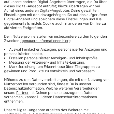
Immer auf dem Laufenden
bleiben!
Verpass' nichts mehr - mit unserem kostenlosen
ANTENNE BAYERN Newsletter. Ob Nachrichten,
Lifestyle oder unsere neuesten Aktionen - wir
informieren dich.
Zum Newsletter anmelden
Du möchtest uns etwas sagen?
Studio Hotline