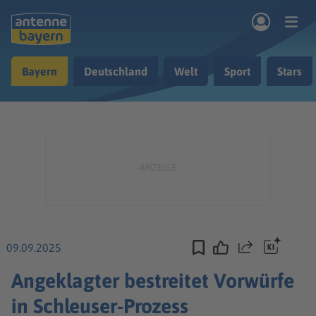
Zum Hauptinhalt springen
Bayern
Deutschland
Welt
Sport
Stars
rogramm
Musik & Radio
Podcasts
Nachrichten
Ratgeber
Kontakt
09.09.2025
Teilen
Angeklagter bestreitet Vorwürfe
in Schleuser-Prozess