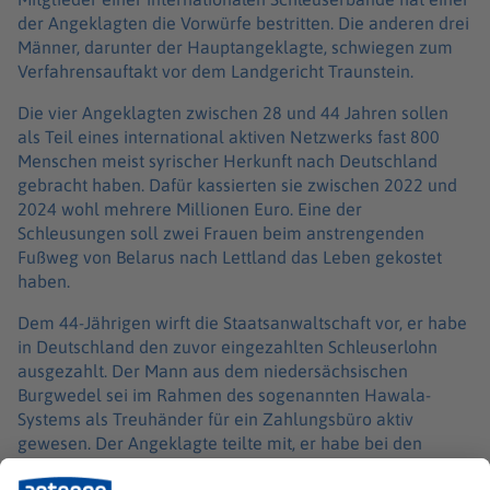
der Angeklagten die Vorwürfe bestritten. Die anderen drei
Männer, darunter der Hauptangeklagte, schwiegen zum
Verfahrensauftakt vor dem Landgericht Traunstein.
Die vier Angeklagten zwischen 28 und 44 Jahren sollen
als Teil eines international aktiven Netzwerks fast 800
Menschen meist syrischer Herkunft nach Deutschland
gebracht haben. Dafür kassierten sie zwischen 2022 und
2024 wohl mehrere Millionen Euro. Eine der
Schleusungen soll zwei Frauen beim anstrengenden
Fußweg von Belarus nach Lettland das Leben gekostet
haben.
Dem 44-Jährigen wirft die Staatsanwaltschaft vor, er habe
in Deutschland den zuvor eingezahlten Schleuserlohn
ausgezahlt. Der Mann aus dem niedersächsischen
Burgwedel sei im Rahmen des sogenannten Hawala-
Systems als Treuhänder für ein Zahlungsbüro aktiv
gewesen. Der Angeklagte teilte mit, er habe bei den
Transaktionen nicht gewusst, wofür das Geld jeweils