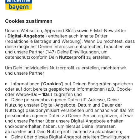
bestimmt sei. «Ich habe mit Schleusungen nichts zu tun»,
sagte er.
Für das Verfahren sind 23 Prozesstage bis Mitte Dezember
angesetzt.