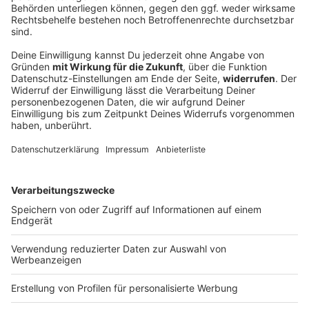
Stallbrand: Über 1.000 tote Schweine und
Millionenschaden
Landwirte liefern mit Traktoren Wasser, Einsatzkräfte
reißen Wände ein – doch zahlreiche Schweine
verenden bei einem Feuer in der Nähe von Augsburg.
DEINE GEMERKTEN ARTIKEL
Du hast dir noch keine Artikel gemerkt
Markiere sie hierfür mit einem