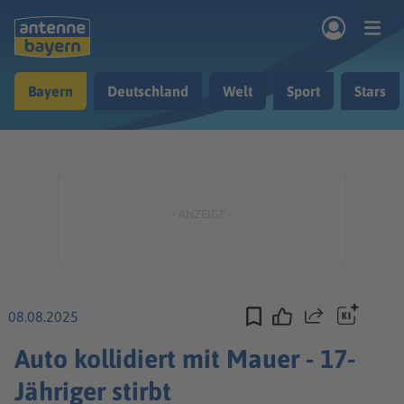
Zum Hauptinhalt springen
Bayern
Deutschland
Welt
Sport
Stars
rogramm
Musik & Radio
Podcasts
Nachrichten
Ratgeber
Kontakt
08.08.2025
Teilen
Auto kollidiert mit Mauer - 17-
Jähriger stirbt