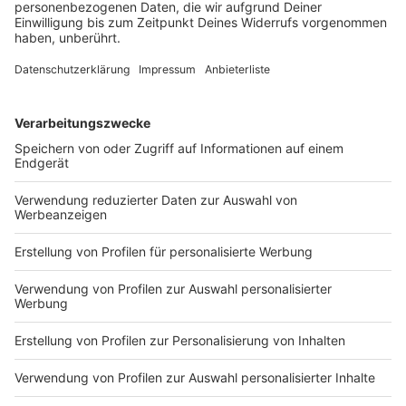
Zwei Fahrer aus Tschechien sind in Ostbayern mit
ihren Fahrzeugen frontal zusammengestoßen. Ein
drittes Auto wurde in den Unfall verwickelt.
DEINE GEMERKTEN ARTIKEL
Du hast dir noch keine Artikel gemerkt
Markiere sie hierfür mit einem