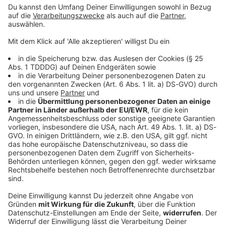
© dpa-infocom, dpa:250808-930-888947/1
DAS KÖNNTE DICH AUCH INTERESSIEREN
Bayern
Fünf Schwerverletzte bei Verkehrsunfall bei
Straubing