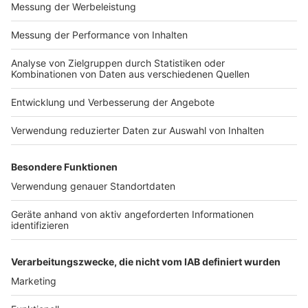
Impressum
Newsletter
Nutzungsbedingungen
Kontakt
Jobs
Studio-Hotline
Presse
Verkehrs-Hotline
Werben
Archiv
ANTENNE BAYERN GROUP
Stiftung ANTENNE BAYERN
hilft
Teilnahmebedingungen
Grounding Page ANTENNE