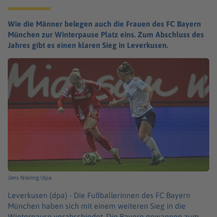
Wie die Männer belegen auch die Frauen des FC Bayern
München zur Winterpause Platz eins. Zum Abschluss des
Jahres gibt es einen klaren Sieg in Leverkusen.
Jens Niering/dpa
Leverkusen (dpa) -
Die Fußballerinnen des FC Bayern
München haben sich mit einem weiteren Sieg in die
Winterpause verabschiedet. Die Bayern gewannen zum