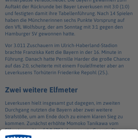
Auftakt der Rückrunde bei Bayer Leverkusen mit 3:0 (1:0)
und festigten damit ihre Tabellenführung. Nach 14 Spielen
haben die Münchnerinnen sechs Punkte Vorsprung auf
den VfL Wolfsburg, der am Sonntag mit 3:1 gegen den
Hamburger SV gewonnen hatte.
Vor 3.011 Zuschauern im Ulrich-Haberland-Stadion
brachte Franziska Kett die Bayern in der 16. Minute in
Führung. Danach hatte Pernille Harder die große Chance
auf das 2:0, scheiterte mit einem Foulelfmeter aber an
Leverkusens Torhüterin Friederike Repohl (25.).
Zwei weitere Elfmeter
Leverkusen hielt insgesamt gut dagegen, im zweiten
Durchgang nutzten die Bayern aber zwei weitere
Strafstöße, um am Ende doch zu einem klaren Sieg zu
kommen. Zunächst erhöhte Momoko Tanikawa vom
Elfmeterpunkt auf 2:0 (75.), dann sorgte Georgia Stanway
per Handelfmeter für den Endstand (86.). Die letzten