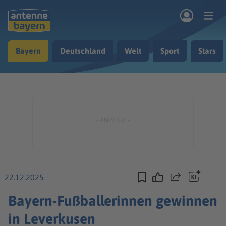
Zum Hauptinhalt springen
Bayern
Deutschland
Welt
Sport
Stars
rogramm
Musik & Radio
Podcasts
Nachrichten
Ratgeber
Kontakt
22.12.2025
Teilen
Bayern-Fußballerinnen gewinnen
in Leverkusen