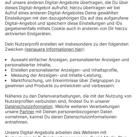
Immer auf dem Laufenden
bleiben!
Verpass' nichts mehr - mit unserem kostenlosen
ANTENNE BAYERN Newsletter. Ob Nachrichten,
Lifestyle oder unsere neuesten Aktionen - wir
informieren dich.
Zum Newsletter anmelden
Du möchtest uns etwas sagen?
Studio Hotline