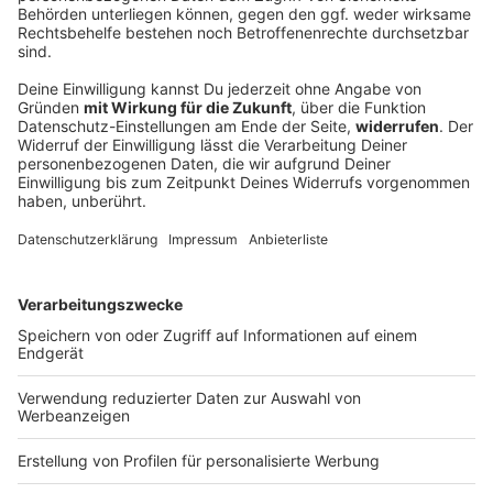
Autofahrer rast der Polizei davon - bis an
einen Baum
Mit deutlich überhöhter Geschwindigkeit und
riskanten Überholmanövern flüchtet ein 24-Jähriger
vor der Polizei. Die Verfolgungsfahrt endet an einem
Baum. Die Ermittler bitten Zeugen um Hinweise.
DEINE GEMERKTEN ARTIKEL
Du hast dir noch keine Artikel gemerkt
Markiere sie hierfür mit einem